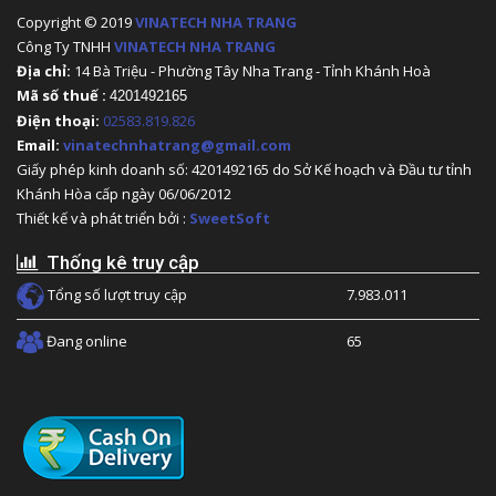
Copyright © 2019
VINATECH NHA TRANG
Công Ty TNHH
VINATECH NHA TRANG
Địa chỉ:
14 Bà Triệu - Phường Tây Nha Trang - Tỉnh Khánh Hoà
Mã số thuế :
4201492165
Điện thoại:
02583.819.826
Email:
vinatechnhatrang@gmail.com
Giấy phép kinh doanh số: 4201492165 do Sở Kế hoạch và Đầu tư tỉnh
Khánh Hòa cấp ngày 06/06/2012
Thiết kế và phát triển bởi :
SweetSoft
Thống kê truy cập
Tổng số lượt truy cập
7.983.011
Đang online
65