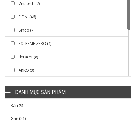
Vinatech (2)
E-Dra (46)
Sihoo (7)
EXTREME ZERO (4)
dxracer (8)
AKKO (3)
ALPHA GAMER (10)
DANH MỤC SẢN PHẨM
Bàn (9)
Ghế (21)