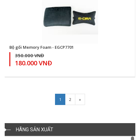
Bộ gối Memory Foam - EGCP7701
350.000 VNĐ
180.000 VNĐ
Next
1
2
»
HÃNG SẢN XUẤT