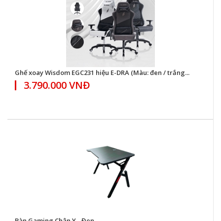
Ghế xoay Wisdom EGC231 hiệu E-DRA (Màu: đen / trắng...
3.790.000 VNĐ
Bàn Gaming Chân Y - Đen