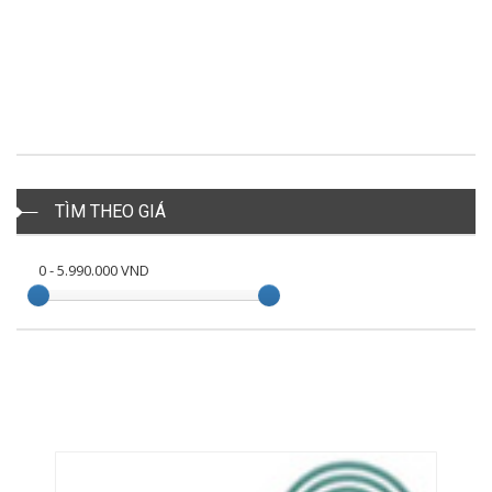
TÌM THEO GIÁ
0
-
5.990.000
VND