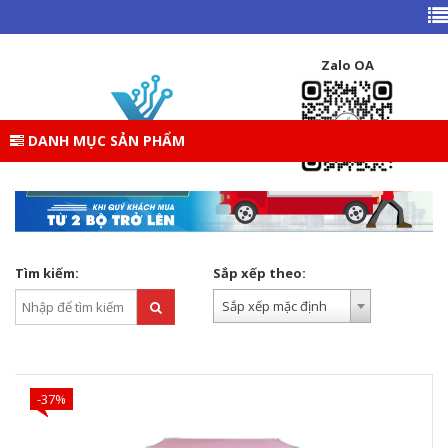
TRANG CHỦ
DANH MỤC SẢN PHẨM
GEAR ( PHÍM – CHUỘT – TAI NGHE )
BÀN – GHẾ GAMING
Zalo OA
BÀN – GHẾ GAMING
DANH MỤC SẢN PHẨM
Tìm kiếm:
Sắp xếp theo:
Sắp xếp mặc định
-37%