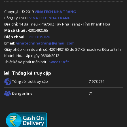
Copyright © 2019
VINATECH NHA TRANG
Công Ty TNHH
VINATECH NHA TRANG
Địa chỉ:
14 Bà Triệu - Phường Tây Nha Trang - Tỉnh Khánh Hoà
Mã số thuế :
4201492165
Điện thoại:
02583.819.826
Email:
vinatechnhatrang@gmail.com
Giấy phép kinh doanh số: 4201492165 do Sở Kế hoạch và Đầu tư tỉnh
Khánh Hòa cấp ngày 06/06/2012
Thiết kế và phát triển bởi :
SweetSoft
Thống kê truy cập
Tổng số lượt truy cập
7.978.974
Đang online
71