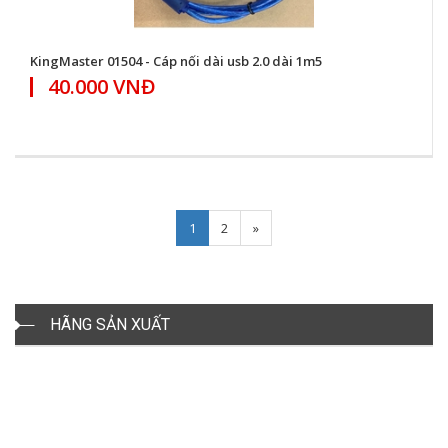
KingMaster 01504 - Cáp nối dài usb 2.0 dài 1m5
40.000 VNĐ
Next
1
2
»
HÃNG SẢN XUẤT