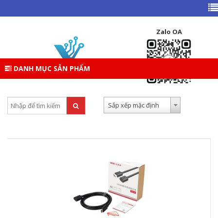
TRANG CHỦ
DANH MỤC SẢN PHẨM
PHỤ KIỆN
PHỤ KIỆN PC
CÁP NỐI DÀI
Zalo OA
CÁP NỐI DÀI
DANH MỤC SẢN PHẨM
Tìm kiếm:
Sắp xếp theo:
Sắp xếp mặc định