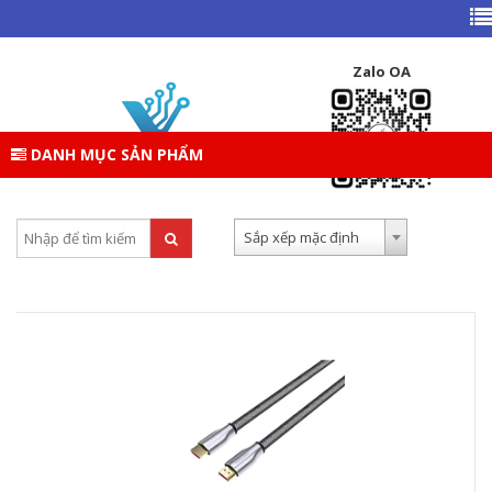
TRANG CHỦ
DANH MỤC SẢN PHẨM
PHỤ KIỆN
PHỤ KIỆN PC
CÁP TIN HIỆU
Zalo OA
CÁP TIN HIỆU
DANH MỤC SẢN PHẨM
Tìm kiếm:
Sắp xếp theo:
Sắp xếp mặc định