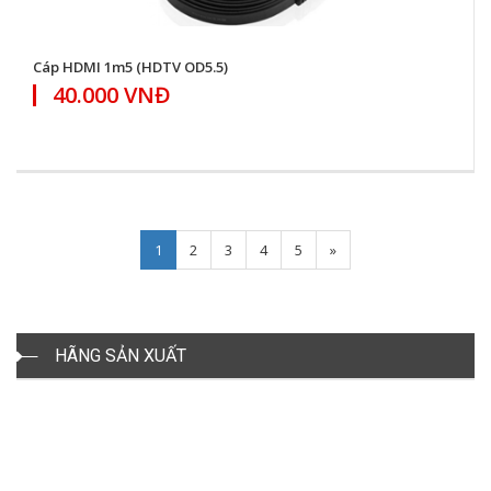
Cáp HDMI 1m5 (HDTV OD5.5)
40.000 VNĐ
Next
1
2
3
4
5
»
HÃNG SẢN XUẤT