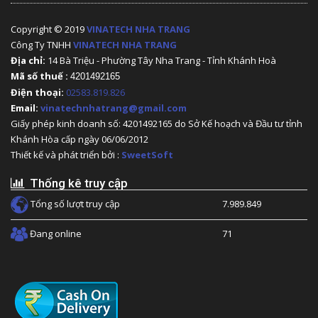
Copyright © 2019
VINATECH NHA TRANG
Công Ty TNHH
VINATECH NHA TRANG
Địa chỉ:
14 Bà Triệu - Phường Tây Nha Trang - Tỉnh Khánh Hoà
Mã số thuế :
4201492165
Điện thoại:
02583.819.826
Email:
vinatechnhatrang@gmail.com
Giấy phép kinh doanh số: 4201492165 do Sở Kế hoạch và Đầu tư tỉnh
Khánh Hòa cấp ngày 06/06/2012
Thiết kế và phát triển bởi :
SweetSoft
Thống kê truy cập
Tổng số lượt truy cập
7.989.849
Đang online
71