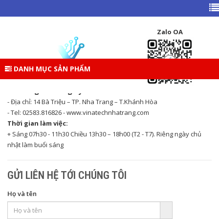
TRANG CHỦ
LIÊN HỆ
Zalo OA
LIÊN HỆ
DANH MỤC SẢN PHẨM
Vinatech Nha Trang
1. Thông tin Công ty
- Địa chỉ: 14 Bà Triệu – TP. Nha Trang – T.Khánh Hòa
- Tel: 02583.816826 - www.vinatechnhatrang.com
Thời gian làm việc:
+ Sáng 07h30 - 11h30 Chiều 13h30 – 18h00 (T2 - T7). Riêng ngày chủ
nhật làm buổi sáng
GỬI LIÊN HỆ TỚI CHÚNG TÔI
Họ và tên