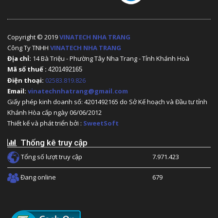
Copyright © 2019
VINATECH NHA TRANG
Công Ty TNHH
VINATECH NHA TRANG
Địa chỉ:
14 Bà Triệu - Phường Tây Nha Trang - Tỉnh Khánh Hoà
Mã số thuế :
4201492165
Điện thoại:
02583.819.826
Email:
vinatechnhatrang@gmail.com
Giấy phép kinh doanh số: 4201492165 do Sở Kế hoạch và Đầu tư tỉnh
Khánh Hòa cấp ngày 06/06/2012
Thiết kế và phát triển bởi :
SweetSoft
Thống kê truy cập
Tổng số lượt truy cập
7.971.423
Đang online
679