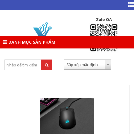
TRANG CHỦ
DANH MỤC SẢN PHẨM
GEAR ( PHÍM – CHUỘT – TAI NGHE )
CHUỘT
CORSAIR
Zalo OA
CORSAIR
DANH MỤC SẢN PHẨM
Tìm kiếm:
Sắp xếp theo:
Sắp xếp mặc định