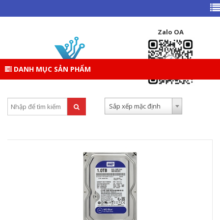
TRANG CHỦ
DANH MỤC SẢN PHẨM
LINH KIỆN DESKTOP
HDD - Ổ CỨNG PC
WD
Zalo OA
WD
DANH MỤC SẢN PHẨM
Tìm kiếm:
Sắp xếp theo:
Sắp xếp mặc định