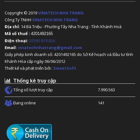
Copyright © 2019
VINATECH NHA TRANG
Công Ty TNHH
VINATECH NHA TRANG
Địa chỉ:
14 Bà Triệu - Phường Tây Nha Trang - Tỉnh Khánh Hoà
Mã số thuế :
4201492165
Điện thoại:
02583.819.826
Email:
vinatechnhatrang@gmail.com
Giấy phép kinh doanh số: 4201492165 do Sở Kế hoạch và Đầu tư tỉnh
Khánh Hòa cấp ngày 06/06/2012
Thiết kế và phát triển bởi :
SweetSoft
Thống kê truy cập
Tổng số lượt truy cập
7.990.563
Đang online
141