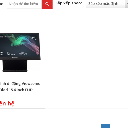
Sắp xếp theo:
Sắp xếp mặc định
m:
ình di động Viewsonic
Oled 15.6 inch FHD
ên hệ