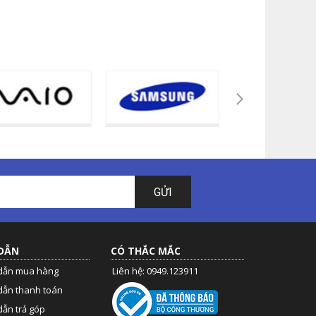
GỬI
DẪN
CÓ THẮC MẮC
dẫn mua hàng
Liên hệ: 0949.123911
dẫn thanh toán
ẫn trả góp