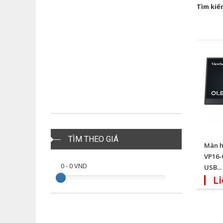
Tìm kiế
TÌM THEO GIÁ
Màn h
VP16-
0
-
0
VND
USB...
Li