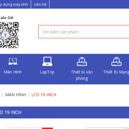
y dựng máy tính
Liên hệ
Zalo OA
Màn Hình
LapTop
Thiết bị văn
Thiết Bị Mạn
phòng
MÀN HÌNH
LCD 19 INCH
D 19 INCH