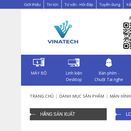
Giới thiệu
Tin tức
Tư vấn - Hỏi đáp
Tuyển dụng
Xâ
MÁY BỘ
Linh kiện
Bàn phím -
Desktop
Chuột Tai nghe
TRANG CHỦ
DANH MỤC SẢN PHẨM
MÀN HÌNH
HÃNG SẢN XUẤT
LC