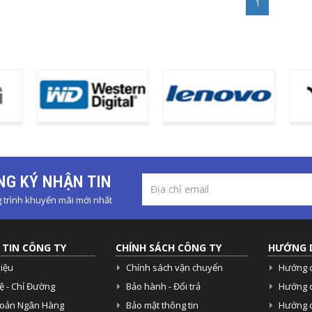
1
G KÝ NHẬN TIN
trình khuyến mãi mới nhất
TIN CÔNG TY
CHÍNH SÁCH CÔNG TY
HƯỚNG 
hiệu
Chính sách vận chuyển
Hướng 
ệ - Chỉ Đường
Bảo hành - Đổi trả
Hướng 
hoản Ngân Hàng
Bảo mật thông tin
Hướng d