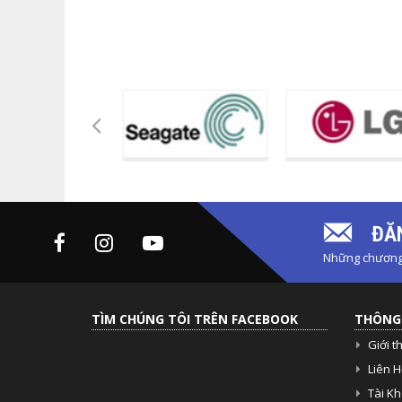
ĐĂN
Những chương 
TÌM CHÚNG TÔI TRÊN FACEBOOK
THÔNG 
Giới t
Liên H
Tài K