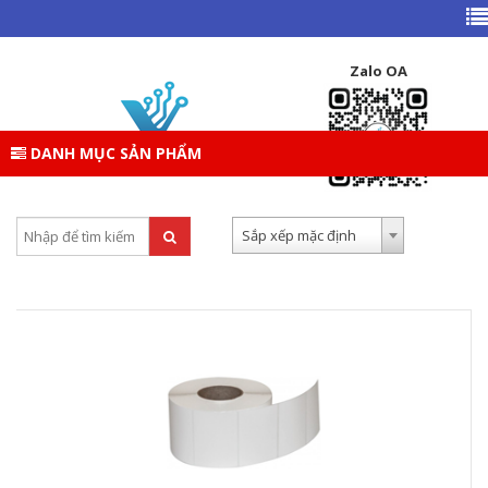
TRANG CHỦ
DANH MỤC SẢN PHẨM
THIẾT BỊ VĂN PHÒNG
GIẤY NHIỆT - TEM NHIỆT
Zalo OA
GIẤY NHIỆT
DANH MỤC SẢN PHẨM
Tìm kiếm:
Sắp xếp theo:
Sắp xếp mặc định