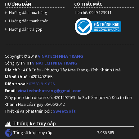
HƯỚNG DẪN
CÓ THẮC MẮC
Hướng dẫn mua hàng
Liên hệ: 0949.123911
Hướng dẫn thanh toán
Hướng dẫn trả góp
Copyright © 2019
VINATECH NHA TRANG
Công Ty TNHH
VINATECH NHA TRANG
Địa chỉ:
14 Bà Triệu - Phường Tây Nha Trang - Tỉnh Khánh Hoà
Mã số thuế :
4201492165
Điện thoại:
02583.819.826
Email:
vinatechnhatrang@gmail.com
Giấy phép kinh doanh số: 4201492165 do Sở Kế hoạch và Đầu tư tỉnh
Khánh Hòa cấp ngày 06/06/2012
Thiết kế và phát triển bởi :
SweetSoft
Thống kê truy cập
Tổng số lượt truy cập
7.986.385