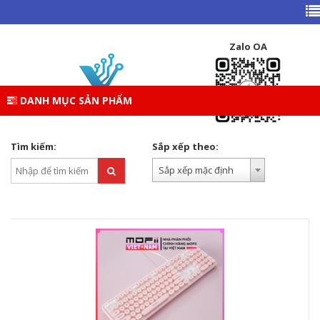
TRANG CHỦ
DANH MỤC SẢN PHẨM
GEAR ( PHÍM – CHUỘT – TAI NGHE )
BÀN PHÍM
Zalo OA
BÀN PHÍM GIẢ CƠ
DANH MỤC SẢN PHẨM
BÀN PHÍM GIẢ CƠ
Tìm kiếm:
Sắp xếp theo:
Sắp xếp mặc định