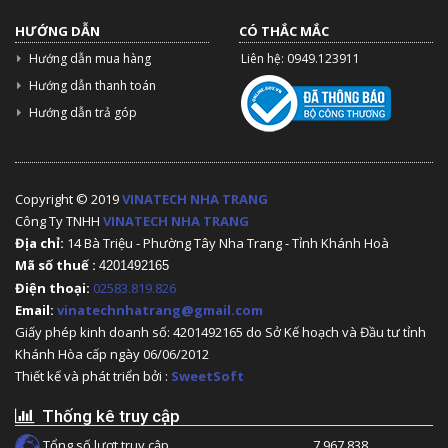
HƯỚNG DẪN
CÓ THẮC MẮC
Hướng dẫn mua hàng
Liên hệ: 0949.123911
Hướng dẫn thanh toán
Hướng dẫn trả góp
Copyright © 2019
VINATECH NHA TRANG
Công Ty TNHH
VINATECH NHA TRANG
Địa chỉ:
14 Bà Triệu - Phường Tây Nha Trang - Tỉnh Khánh Hoà
Mã số thuế :
4201492165
Điện thoại:
02583.819.826
Email:
vinatechnhatrang@gmail.com
Giấy phép kinh doanh số: 4201492165 do Sở Kế hoạch và Đầu tư tỉnh
Khánh Hòa cấp ngày 06/06/2012
Thiết kế và phát triển bởi :
SweetSoft
Thống kê truy cập
Tổng số lượt truy cập
7.967.838