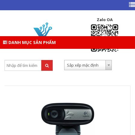
TRANG CHỦ
DANH MỤC SẢN PHẨM
ĐỒ CHƠI CÔNG NGHỆ
WEBCAM
Zalo OA
WEBCAM
DANH MỤC SẢN PHẨM
Tìm kiếm:
Sắp xếp theo:
Sắp xếp mặc định