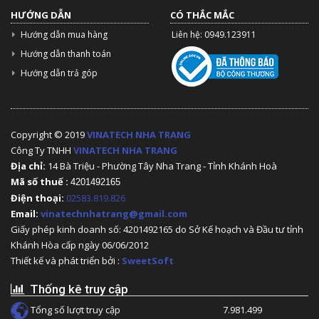
HƯỚNG DẪN
CÓ THẮC MẮC
Hướng dẫn mua hàng
Liên hệ: 0949.123911
Hướng dẫn thanh toán
Hướng dẫn trả góp
Copyright © 2019
VINATECH NHA TRANG
Công Ty TNHH
VINATECH NHA TRANG
Địa chỉ:
14 Bà Triệu - Phường Tây Nha Trang - Tỉnh Khánh Hoà
Mã số thuế :
4201492165
Điện thoại:
02583.819.826
Email:
vinatechnhatrang@gmail.com
Giấy phép kinh doanh số: 4201492165 do Sở Kế hoạch và Đầu tư tỉnh
Khánh Hòa cấp ngày 06/06/2012
Thiết kế và phát triển bởi :
SweetSoft
Thống kê truy cập
Tổng số lượt truy cập
7.981.499