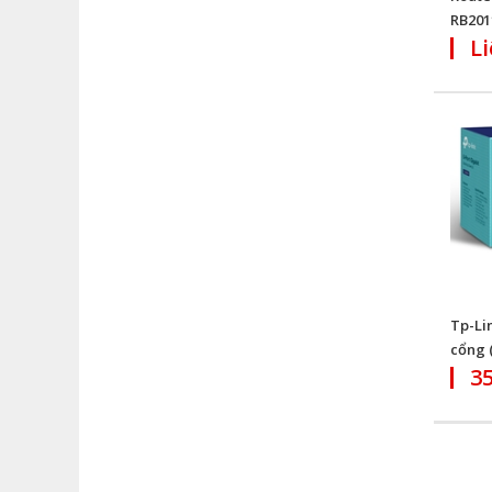
RB201
Li
Tp-Li
cổng 
3