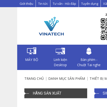
Giới thiệu
Tin tức
Tư vấn - Hỏi đáp
Tuyển dụng
Xâ
MÁY BỘ
Linh kiện
Bàn phím -
Desktop
Chuột Tai nghe
TRANG CHỦ
DANH MỤC SẢN PHẨM
THIẾT BỊ 
HÃNG SẢN XUẤT
S