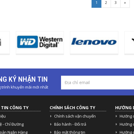
Next
1
2
3
»
G KÝ NHẬN TIN
trình khuyến mãi mới nhất
TIN CÔNG TY
CHÍNH SÁCH CÔNG TY
HƯỚNG 
hiệu
Chính sách vận chuyển
Hướng 
ệ - Chỉ Đường
Bảo hành - Đổi trả
Hướng 
hoản Ngân Hàng
Bảo mật thông tin
Hướng d