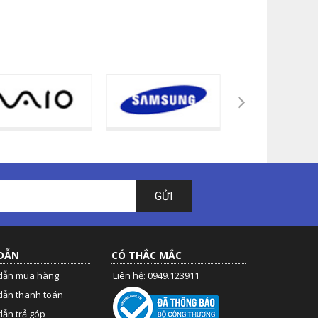
GỬI
DẪN
CÓ THẮC MẮC
dẫn mua hàng
Liên hệ: 0949.123911
dẫn thanh toán
ẫn trả góp