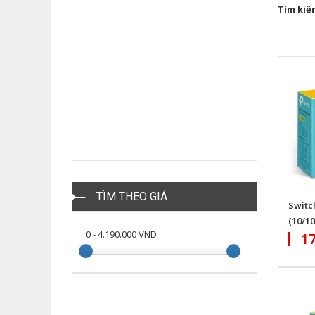
Tìm kiế
TÌM THEO GIÁ
Switc
(10/1
0
-
4.190.000
VND
1