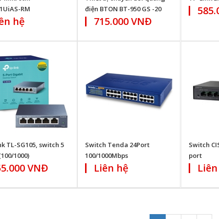
585.
1UiAS-RM
điện BTON BT-950 GS -20
ên hệ
715.000 VNĐ
nk TL-SG105, switch 5
Switch Tenda 24Port
Switch CI
(100/1000)
100/1000Mbps
port
55.000 VNĐ
Liên hệ
Liên