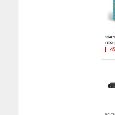
Switc
(100/
4
Route