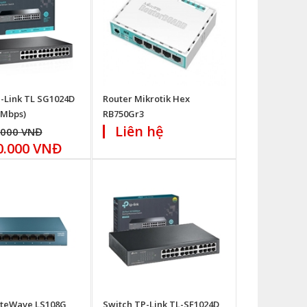
-Link TL SG1024D
Router Mikrotik Hex
 Mbps)
RB750Gr3
Liên hệ
.000 VNĐ
0.000 VNĐ
iteWave LS108G
Switch TP-Link TL-SF1024D