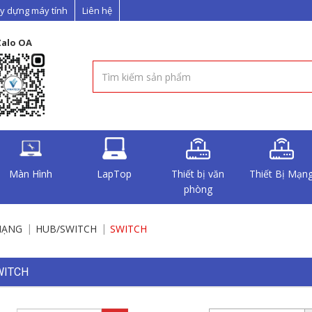
y dựng máy tính
Liên hệ
Zalo OA
Màn Hình
LapTop
Thiết bị văn
Thiết Bị Mạn
phòng
MẠNG
HUB/SWITCH
SWITCH
WITCH