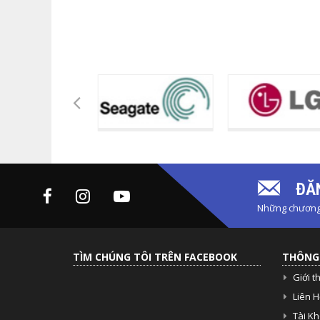
ĐĂN
Những chương 
TÌM CHÚNG TÔI TRÊN FACEBOOK
THÔNG 
Giới t
Liên H
Tài K