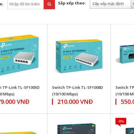
Sắp xếp theo:
Sắp xếp mặc định
m:
h TP-Link TL-SF1005D
Switch TP-Link TL-SF1008D
Switch TP
00 Mbps)
(10/100 Mbps)
(10/100 M
79.000 VNĐ
210.000 VNĐ
550.
-8%