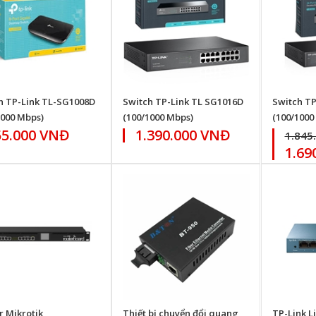
h TP-Link TL-SG1008D
Switch TP-Link TL SG1016D
Switch TP
1000 Mbps)
(100/1000 Mbps)
(100/1000
55.000 VNĐ
1.390.000 VNĐ
1.845
1.69
r Mikrotik
Thiết bị chuyển đổi quang
TP-Link L