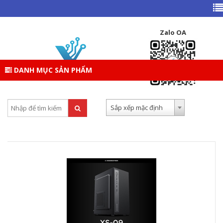
TRANG CHỦ
DANH MỤC SẢN PHẨM
LINH KIỆN DESKTOP
CASE – VỎ THÙNG PC
XIGMATEK
Zalo OA
XIGMATEK
DANH MỤC SẢN PHẨM
Tìm kiếm:
Sắp xếp theo:
Sắp xếp mặc định