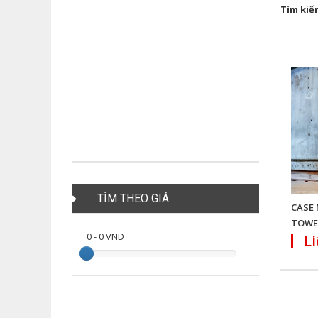
Tìm kiế
TÌM THEO GIÁ
CASE 
TOWER
0
-
0
VND
Li