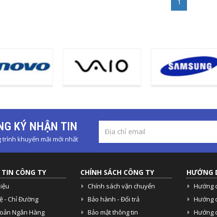
1
G KÝ NHẬN TIN
trình khuyến mãi mới nhất
TIN CÔNG TY
CHÍNH SÁCH CÔNG TY
HƯỚNG 
hiệu
Chính sách vận chuyển
Hướng 
ệ - Chỉ Đường
Bảo hành - Đổi trả
Hướng 
hoản Ngân Hàng
Bảo mật thông tin
Hướng d