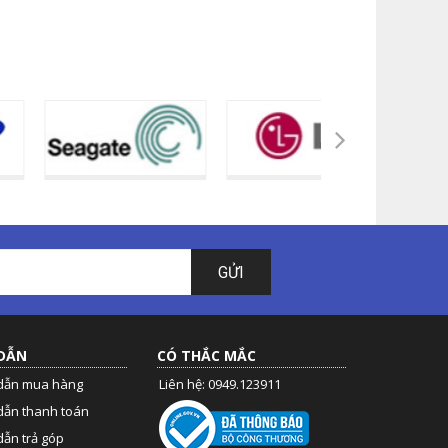
GỬI
DẪN
CÓ THẮC MẮC
dẫn mua hàng
Liên hệ: 0949.123911
dẫn thanh toán
ẫn trả góp