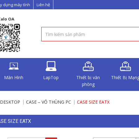
y dựng máy tính
Liên hệ
Zalo OA
Màn Hình
LapTop
Thiết bị văn
Thiết Bị Mạn
phòng
N DESKTOP
CASE – VỎ THÙNG PC
CASE SIZE EATX
SE SIZE EATX