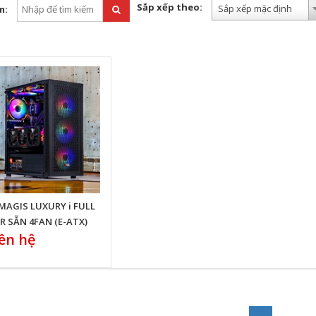
Sắp xếp theo:
Sắp xếp mặc định
m:
MAGIS LUXURY i FULL
 SẴN 4FAN (E-ATX)
ên hệ