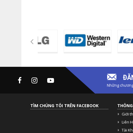
ĐĂN
Những chương 
TÌM CHÚNG TÔI TRÊN FACEBOOK
THÔNG 
Giới t
Liên H
Tài K