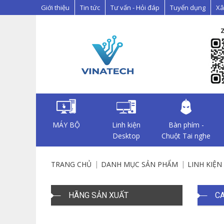
Giới thiệu
Tin tức
Tư vấn - Hỏi đáp
Tuyển dụng
Xâ
MÁY BỘ
Linh kiện
Bàn phím -
Desktop
Chuột Tai nghe
TRANG CHỦ
DANH MỤC SẢN PHẨM
LINH KIỆ
HÃNG SẢN XUẤT
CA