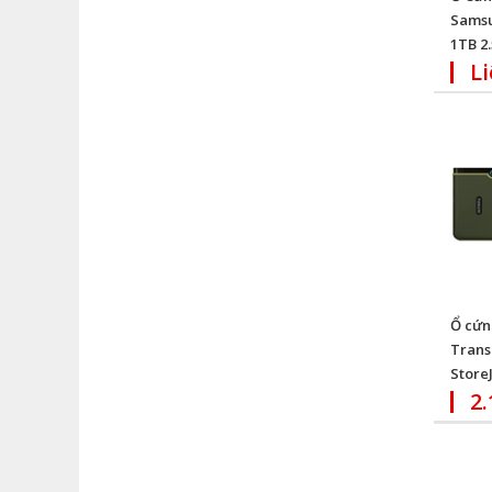
Soundmax (1)
Samsu
1TB 2.5
Asus (1)
Li
Điện Quang (2)
Transcend (21)
Kaspersky (22)
Ugreen (9)
Tp_Link (3)
Ổ cứn
Trans
StoreJ
2