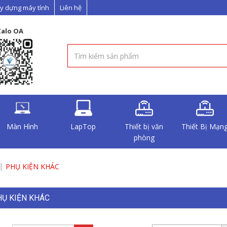
y dựng máy tính
Liên hệ
Zalo OA
Màn Hình
LapTop
Thiết bị văn
Thiết Bị Mạn
phòng
PHỤ KIỆN KHÁC
Ụ KIỆN KHÁC