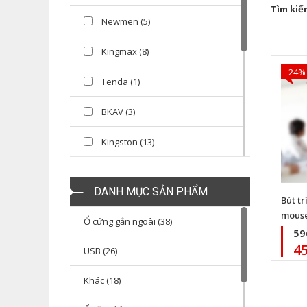
Tìm kiế
Newmen (5)
Kingmax (8)
-24%
Tenda (1)
BKAV (3)
Kingston (13)
Orico (28)
DANH MỤC SẢN PHẨM
Bút tr
PNY (2)
mouse
Ổ cứng gắn ngoài (38)
Seagate (14)
59
4
USB (26)
Lexar (11)
Khác (18)
Kingmaster (1)