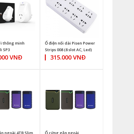
i thông minh
Ổ điện nối dài Pisen Power
i SP3
Strips 008 (8 slot AC, Led)
000 VNĐ
315.000 VNĐ
n ngoài 4TB Slim
Ổ cứng gắn ngoài