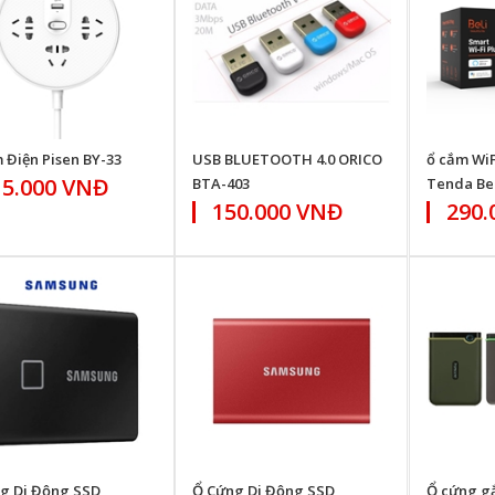
 Điện Pisen BY-33
USB BLUETOOTH 4.0 ORICO
ổ cắm WiF
15.000 VNĐ
BTA-403
Tenda Bel
150.000 VNĐ
290.
g Di Động SSD
Ổ Cứng Di Động SSD
Ổ cứng gắ