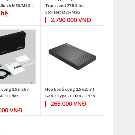
2.5inch M3S/M3G...
Transcend 2TB Slim
 hệ
StoreJet M3S/M3G
2.790.000 VNĐ
 cứng 3.5 inch /
Hộp box ổ cứng 2.5 usb 3.1
B 3.0, đen,
Gen 2 Type - C Đen - Orico
265.000 VNĐ
000 VNĐ