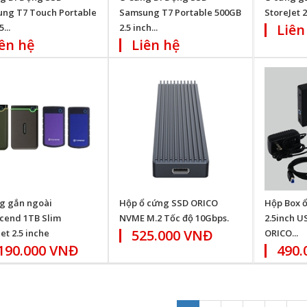
ng T7 Touch Portable
Samsung T7 Portable 500GB
StoreJet 
Liên
...
2.5 inch...
ên hệ
Liên hệ
g gắn ngoài
Hộp ổ cứng SSD ORICO
Hộp Box ổ
cend 1TB Slim
NVME M.2 Tốc độ 10Gbps.
2.5inch US
525.000 VNĐ
et 2.5 inche
ORICO...
.190.000 VNĐ
490.