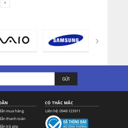
Next
»
GỬI
DẪN
CÓ THẮC MẮC
dẫn mua hàng
Liên hệ: 0949.123911
dẫn thanh toán
ẫn trả góp