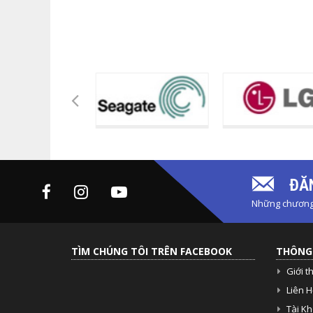
ĐĂN
Những chương 
TÌM CHÚNG TÔI TRÊN FACEBOOK
THÔNG 
Giới t
Liên H
Tài K