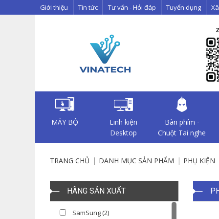
Giới thiệu
Tin tức
Tư vấn - Hỏi đáp
Tuyển dụng
Xâ
MÁY BỘ
Linh kiện
Bàn phím -
Desktop
Chuột Tai nghe
TRANG CHỦ
DANH MỤC SẢN PHẨM
PHỤ KIỆN
HÃNG SẢN XUẤT
PH
SamSung (2)