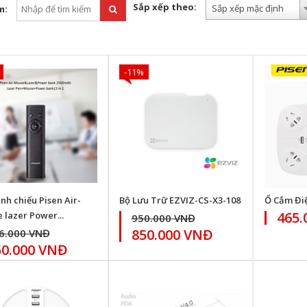
Sắp xếp theo:
Sắp xếp mặc định
m:
-11%
ình chiếu Pisen Air-
Bộ Lưu Trữ EZVIZ-CS-X3-108
Ổ Cắm Điệ
465.
 lazer Power...
950.000 VNĐ
850.000 VNĐ
6.000 VNĐ
50.000 VNĐ