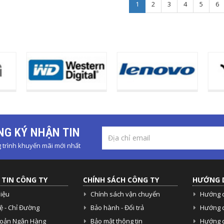
1
2
3
4
5
6
G KÝ NHẬN TIN
trình khuyến mãi mới nhất
TIN CÔNG TY
CHÍNH SÁCH CÔNG TY
HƯỚNG 
hiệu
Chính sách vận chuyển
Hướng 
ệ - Chỉ Đường
Bảo hành - Đổi trả
Hướng 
hoản Ngân Hàng
Bảo mật thông tin
Hướng d