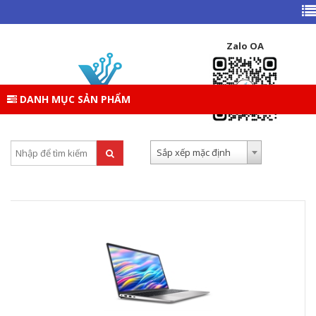
TRANG CHỦ
DANH MỤC SẢN PHẨM
LAPTOP
LAPTOP VĂN PHÒNG
Zalo OA
LAPTOP VĂN PHÒNG
DANH MỤC SẢN PHẨM
Tìm kiếm:
Sắp xếp theo:
Sắp xếp mặc định