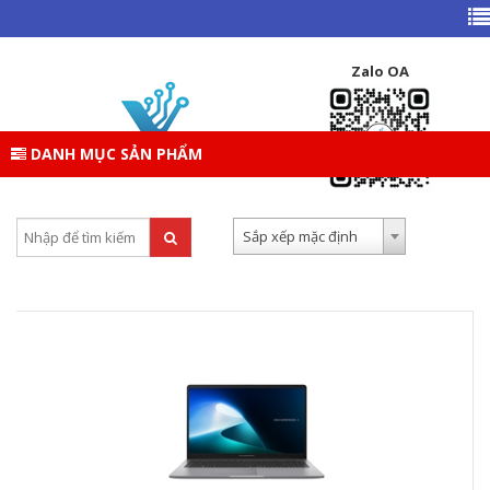
TRANG CHỦ
DANH MỤC SẢN PHẨM
LAPTOP
LAPTOP ASUS
Zalo OA
LAPTOP ASUS
DANH MỤC SẢN PHẨM
Tìm kiếm:
Sắp xếp theo:
Sắp xếp mặc định