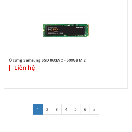
Ổ cứng Samsung SSD 860EVO - 500GB M.2
Liên hệ
Next
1
2
3
4
5
6
»