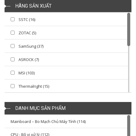
HÃNG SẢN XUẤT
SSTC (16)
ZOTAC (5)
SamSung (37)
ASROCK (7)
MSI (103)
Thermalright (15)
Newmen (1)
DANH MỤC SẢN PHẨM
Vinatech (1)
Mainboard – Bo Mạch Chủ Máy Tính (114)
APACER (10)
CPU - Bộ vi xử lý (112)