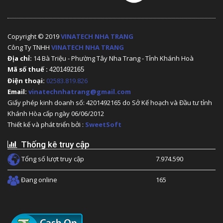
ForGame (1)
Copyright © 2019
VINATECH NHA TRANG
M-Pad (1)
Công Ty TNHH
VINATECH NHA TRANG
Địa chỉ:
14 Bà Triệu - Phường Tây Nha Trang - Tỉnh Khánh Hoà
Western Digital (65)
Mã số thuế :
4201492165
Điện thoại:
02583.819.826
Xigmatek (18)
Email:
vinatechnhatrang@gmail.com
Giấy phép kinh doanh số: 4201492165 do Sở Kế hoạch và Đầu tư tỉnh
Asus (128)
Khánh Hòa cấp ngày 06/06/2012
Thiết kế và phát triển bởi :
SweetSoft
Jetek (42)
Thống kê truy cập
Toshiba (10)
Tổng số lượt truy cập
7.974.590
MAGIC (13)
Đang online
165
Team-elite (2)
Emaster (7)