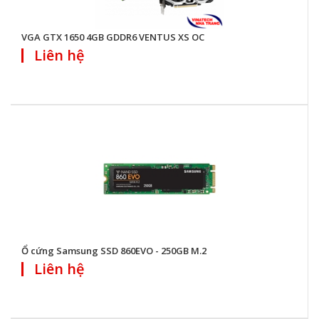
VGA GTX 1650 4GB GDDR6 VENTUS XS OC
Liên hệ
Ổ cứng Samsung SSD 860EVO - 250GB M.2
Liên hệ