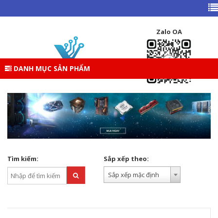
TRANG CHỦ
DANH MỤC SẢN PHẨM
LINH KIỆN DESKTOP
Zalo OA
LINH KIỆN DESKTOP
DANH MỤC SẢN PHẨM
Tìm kiếm:
Sắp xếp theo:
Sắp xếp mặc định