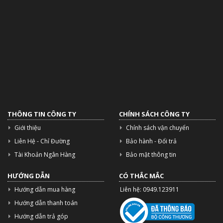
SEGOTEP (4)
Sama (21)
GOLDEN FIELD (1)
galax (1)
AMD (70)
THÔNG TIN CÔNG TY
CHÍNH SÁCH CÔNG TY
Giới thiệu
Chính sách vận chuyển
Dato (2)
Liên Hệ - Chỉ Đường
Bảo hành - Đổi trả
Patriot (9)
Tài Khoản Ngân Hàng
Bảo mật thông tin
Hyte (1)
HƯỚNG DẪN
CÓ THẮC MẮC
Hướng dẫn mua hàng
Liên hệ: 0949.123911
Aigo (7)
Hướng dẫn thanh toán
Hướng dẫn trả góp
Intel (93)