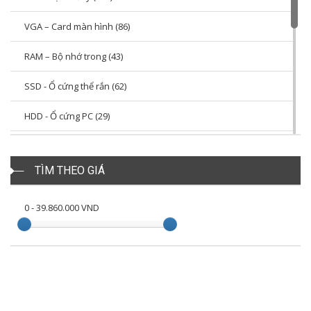
Gskill (33)
VGA – Card màn hình (86)
CoolerMaster (100)
RAM – Bộ nhớ trong (43)
Kingmax (57)
SSD - Ổ cứng thể rắn (62)
Plextor (4)
HDD - Ổ cứng PC (29)
Patriot (1)
Case – Vỏ Thùng PC (23)
Kingston (63)
TÌM THEO GIÁ
PSU – Nguồn máy tính (33)
Antec (2)
Cooling – Tản nhiệt PC (35)
0
-
39.860.000
VND
COOL MOON (2)
Infinity (1)
PNY (13)