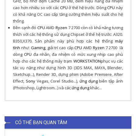
GHz, bộ nhớ đệm Cache 20 MB, đem hiệu năng đa nhiệm
cao hơn nhiều so với các
CPU
ở thế hệ trước. Dòng
CPU
này
có khả năng OC cao cấp tăng cường thêm hiệu suất cho hệ
thống.
Bên cạnh đó
CPU
AMD
Ryzen
7 2700 còn có khả năng tương
thích với các hệ thống sử dụng Chipset ở thế hệ trước: A320.
B350,X370. Sản phẩm này phù hợp các hệ thống
máy
tính
như:
Gaming
, giải trí cao cấp.
CPU
AMD
Ryzen
7 2700 là
dòng
CPU
đa nhân, đa nhiệm có mức xung nhịp cao phù
hợp cho các hệ thống máy trạm
WORKSTATION
phục vụ các
tác vụ nặng như dựng hình 3D (3DS MAX, MAYA, Blender,
Sketchup...), Render 3D, dựng phim (Adobe Premiere, After
Effect,
Sony
Vegas, Corel Studio...),
ứng dụng
biên tập ảnh
(Photoshop, Lightroom...) và các
ứng dụng
khác...
CÓ THỂ BẠN QUAN TÂM