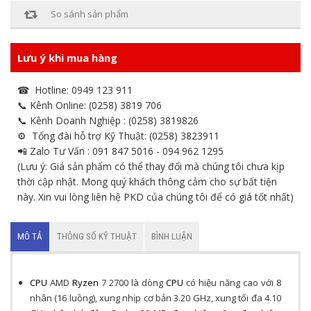
So sánh sản phẩm
Lưu ý khi mua hàng
☎ Hotline: 0949 123 911
📞 Kênh Online: (0258) 3819 706
📞 Kênh Doanh Nghiệp : (0258) 3819826
⚙ Tổng đài hỗ trợ Kỹ Thuật: (0258) 3823911
📲 Zalo Tư Vấn : 091 847 5016 - 094 962 1295
(Lưu ý: Giá sản phẩm có thể thay đổi mà chúng tôi chưa kịp
thời cập nhật. Mong quý khách thông cảm cho sự bất tiện
này. Xin vui lòng liên hệ PKD của chúng tôi để có giá tốt nhất)
MÔ TẢ
THÔNG SỐ KỸ THUẬT
BÌNH LUẬN
CPU
AMD
Ryzen
7 2700 là dòng
CPU
có hiệu năng cao với 8
nhân (16 luồng), xung nhịp cơ bản 3.20 GHz, xung tối đa 4.10