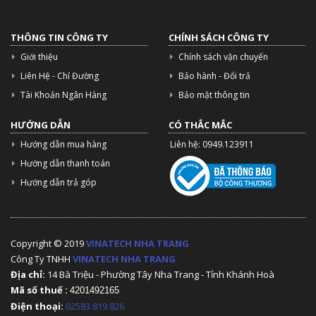
THÔNG TIN CÔNG TY
CHÍNH SÁCH CÔNG TY
Giới thiệu
Chính sách vận chuyển
Liên Hệ - Chỉ Đường
Bảo hành - Đổi trả
Tài Khoản Ngân Hàng
Bảo mật thông tin
HƯỚNG DẪN
CÓ THẮC MẮC
Hướng dẫn mua hàng
Liên hệ: 0949.123911
Hướng dẫn thanh toán
Hướng dẫn trả góp
Copyright © 2019
VINATECH NHA TRANG
Công Ty TNHH
VINATECH NHA TRANG
Địa chỉ:
14 Bà Triệu - Phường Tây Nha Trang - Tỉnh Khánh Hoà
Mã số thuế :
4201492165
Điện thoại:
02583.819.826