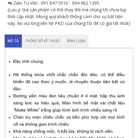
📲 Zalo Tư Vấn : 091 847 5016 - 094 962 1295
(Lưu ý: Giá sản phẩm có thể thay đổi mà chúng tôi chưa kịp
thời cập nhật. Mong quý khách thông cảm cho sự bất tiện
này. Xin vui lòng liên hệ PKD của chúng tôi để có giá tốt nhất)
MÔ TẢ
THÔNG SỐ KỸ THUẬT
BÌNH LUẬN
Đặc tính chung:
Hệ thống khóa chốt chắc chắn độc đáo, có thể điều
khiển độ cao theo ý muốn, di chuyển thuận tiện bất cứ
đâu.
Đường viền màu đen tiêu chuẩn ở 4 mặt, hấp thụ ánh
sáng bức xạ hiệu quả, Màn hình bề mặt vải chất liệu
"Matte White" trắng giúp hình ảnh trình chiếu sáng rõ.
Chân trụ màn chiếu chắc và bền phù hợp với mọi kích
cỡ và không gian trình chiếu
Khả năng chống mốc, ít bắt lửa, không bị rách viền