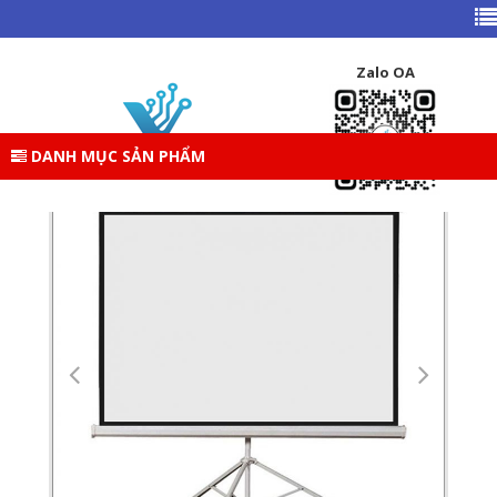
TRANG CHỦ
DANH MỤC SẢN PHẨM
THIẾT BỊ VĂN PHÒNG
MÀN CHIẾU
Zalo OA
MÀN CHIẾU CHÂN 100INCH (P70TS) KÍCH THƯỚC: ( 70 X 70)
/ (1.78M X 1.78M) / TỶ LỆ 1:01
DANH MỤC SẢN PHẨM