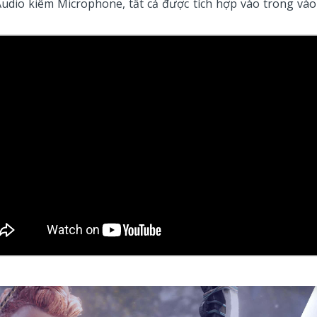
 Audio kiêm Microphone, tất cả được tích hợp vào trong và