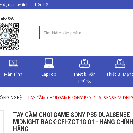
y dựng máy tính
Liên hệ
Zalo OA
Màn Hình
LapTop
Thiết bị văn
Thiết Bị Mạn
phòng
CÔNG NGHỆ
TAY CẦM CHƠI GAME SONY PS5 DUALSENSE MIDNIG
TAY CẦM CHƠI GAME SONY PS5 DUALSENSE
MIDNIGHT BACK-CFI-ZCT1G 01 - HÀNG CHÍN
HÃNG