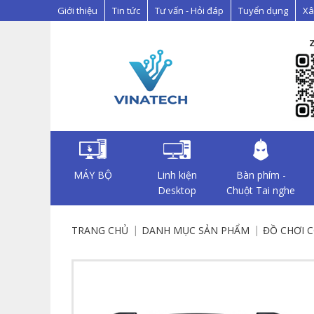
Giới thiệu
Tin tức
Tư vấn - Hỏi đáp
Tuyển dụng
Xâ
MÁY BỘ
Linh kiện
Bàn phím -
Desktop
Chuột Tai nghe
TRANG CHỦ
DANH MỤC SẢN PHẨM
ĐỒ CHƠI 