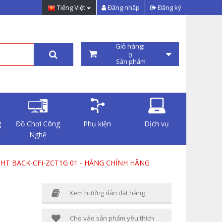
Tiếng Việt
Đăng nhập
Đăng ký
Giỏ hàng:
0
Sản phẩm
g
Đồ Chơi Công
Phụ kiện
Dịch vụ
Nghệ
HT BACK-CFI-ZCT1G 01 - HÀNG CHÍNH HÃNG
Xem hướng dẫn đặt hàng
H
Cho vào sản phẩm yêu thích