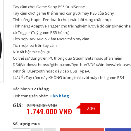
Tay cầm chơi Game Sony PS5 DualSense
Tay cầm chơi game thế hệ mới cùng với máy PS5 của Sony
Tính năng Haptic Feedback cho phản hồi rung chân thực
Tính năng Adaptive Trigger cho trải nghiệm lực và độ căng khác nha
cò Trigger (Tuỳ game PS5 hỗ trợ)
Tích hợp Jack Audio kiêm Micro trên tay cầm
Tích hợp loa trên tay cầm
Nút tắt bật mic tiện lợi
Có thể sử dụng trên PC thông qua Steam Beta hoặc phần mềm
DS4Windows: https://github.com/Ryochan7/DS4Windows/releases
Kết nối : Bluetooth hoặc dây cáp USB Type-C
LƯU Ý : Tay cầm này KHÔNG tương thích với máy chơi game PS4
Bảo hành:
12 tháng
Tình trạng sản phẩm:
Còn hàng
Giá:
2.299.000 VNĐ
-24%
1.749.000 VNĐ
Số lượng mua