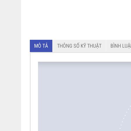
MÔ TẢ
THÔNG SỐ KỸ THUẬT
BÌNH LU