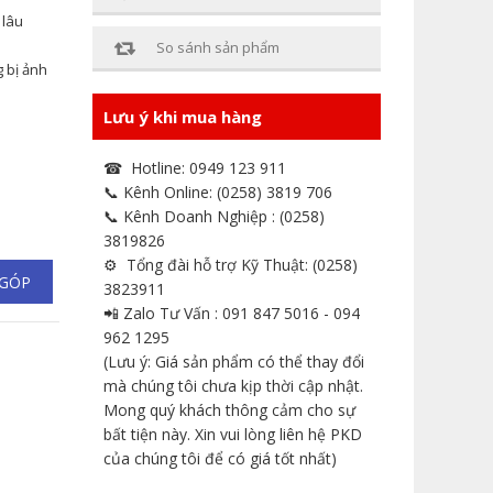
 lâu
So sánh sản phẩm
g bị ảnh
Lưu ý khi mua hàng
☎ Hotline: 0949 123 911
📞 Kênh Online: (0258) 3819 706
📞 Kênh Doanh Nghiệp : (0258)
3819826
⚙ Tổng đài hỗ trợ Kỹ Thuật: (0258)
 GÓP
3823911
📲 Zalo Tư Vấn : 091 847 5016 - 094
962 1295
(Lưu ý: Giá sản phẩm có thể thay đổi
mà chúng tôi chưa kịp thời cập nhật.
Mong quý khách thông cảm cho sự
bất tiện này. Xin vui lòng liên hệ PKD
của chúng tôi để có giá tốt nhất)