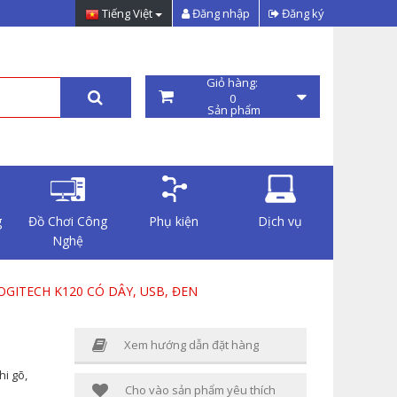
Tiếng Việt
Đăng nhập
Đăng ký
Giỏ hàng:
0
Sản phẩm
g
Đồ Chơi Công
Phụ kiện
Dịch vụ
Nghệ
OGITECH K120 CÓ DÂY, USB, ĐEN
Xem hướng dẫn đặt hàng
hi gõ,
Cho vào sản phẩm yêu thích