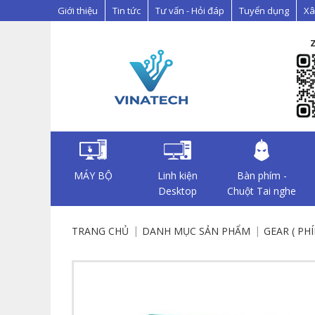
Giới thiệu
Tin tức
Tư vấn - Hỏi đáp
Tuyển dụng
Xâ
MÁY BỘ
Linh kiện
Bàn phím -
Desktop
Chuột Tai nghe
TRANG CHỦ
DANH MỤC SẢN PHẨM
GEAR ( PH