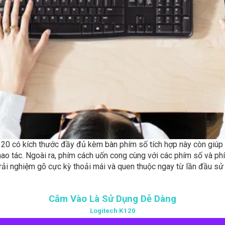
0 có kích thước đầy đủ kèm bàn phím số tích hợp này còn giúp c
hao tác. Ngoài ra, phím cách uốn cong cùng với các phím số và 
rải nghiệm gõ cực kỳ thoải mái và quen thuộc ngay từ lần đầu sử
Cắm Vào Là Sử Dụng Dễ Dàng
Logitech K120