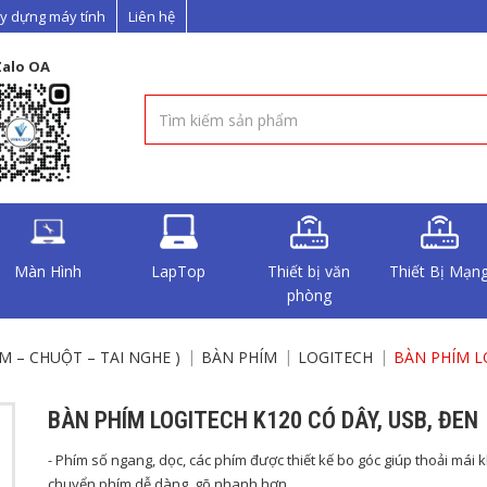
y dựng máy tính
Liên hệ
Zalo OA
Màn Hình
LapTop
Thiết bị văn
Thiết Bị Mạn
phòng
ÍM – CHUỘT – TAI NGHE )
BÀN PHÍM
LOGITECH
BÀN PHÍM L
BÀN PHÍM LOGITECH K120 CÓ DÂY, USB, ĐEN
- Phím số ngang, dọc, các phím được thiết kế bo góc giúp thoải mái k
chuyển phím dễ dàng, gõ nhanh hơn