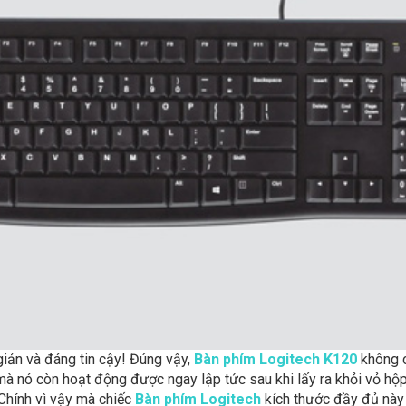
giản và đáng tin cậy! Đúng vậy,
Bàn phím Logitech K120
không c
 mà nó còn hoạt động được ngay lập tức sau khi lấy ra khỏi vỏ 
 Chính vì vậy mà chiếc
Bàn phím Logitech
kích thước đầy đủ này