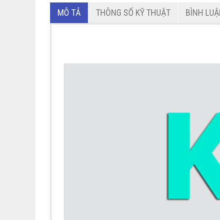
MÔ TẢ
THÔNG SỐ KỸ THUẬT
BÌNH LU