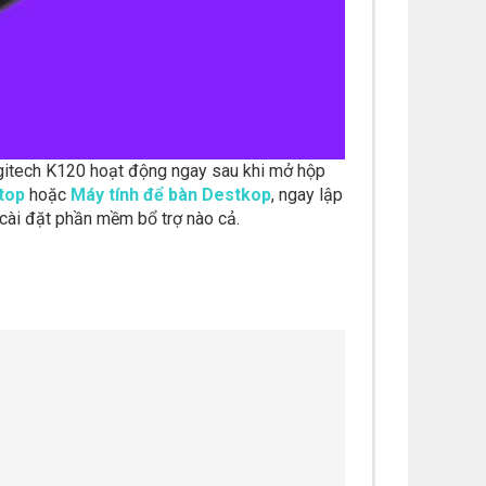
ogitech K120 hoạt động ngay sau khi mở hộp
top
hoặc
Máy tính để bàn Destkop
, ngay lập
 cài đặt phần mềm bổ trợ nào cả.