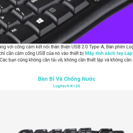
ng với cổng cắm kết nối thân thiện USB 2.0 Type-A, Bàn phím L
 chỉ cần cắm cổng USB của nó vào thiết bị
Máy tính xách tay Lap
Các bạn cũng không cần tải về, không cần thiết lập và không cần
Bền Bỉ Và Chống Nước
Logitech K120