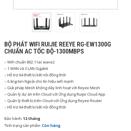
BỘ PHÁT WIFI RUIJIE REEYE RG-EW1300G
CHUẨN AC TỐC ĐỘ-1300MBPS
– WiFi chuẩn 802.11ac wave2
– 1 WAN và 3 LAN Gigabit
– Hỗ trợ 64 thiết bị kết nối đồng thời
– 6 ăng-ten Ngoài cho tín hiệu wifi mạnh
– Giải pháp Mesh không dây linh hoạt với Reyee Mesh
– Quản lý dự án trên Cloud với Ứng dụng Ruijie Cloud App
– Quản lý thiết bị trên Cloud với Ứng dụng Reyee Router
– Hỗ trợ 64 thiết bị kết nối đồng thời
Bảo hành:
12 tháng
Tình trạng sản phẩm:
Còn hàng