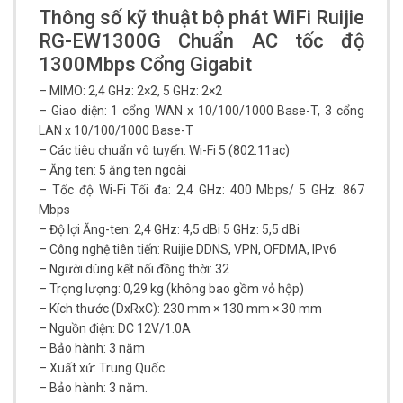
Thông số kỹ thuật bộ phát WiFi Ruijie
RG-EW1300G Chuẩn AC tốc độ
1300Mbps Cổng Gigabit
– MIMO: 2,4 GHz: 2×2, 5 GHz: 2×2
– Giao diện: 1 cổng WAN x 10/100/1000 Base-T, 3 cổng
LAN x 10/100/1000 Base-T
– Các tiêu chuẩn vô tuyến: Wi-Fi 5 (802.11ac)
– Ăng ten: 5 ăng ten ngoài
– Tốc độ Wi-Fi Tối đa: 2,4 GHz: 400 Mbps/ 5 GHz: 867
Mbps
– Độ lợi Ăng-ten: 2,4 GHz: 4,5 dBi 5 GHz: 5,5 dBi
– Công nghệ tiên tiến: Ruijie DDNS, VPN, OFDMA, IPv6
– Người dùng kết nối đồng thời: 32
– Trọng lượng: 0,29 kg (không bao gồm vỏ hộp)
– Kích thước (DxRxC): 230 mm × 130 mm × 30 mm
– Nguồn điện: DC 12V/1.0A
– Bảo hành: 3 năm
– Xuất xứ: Trung Quốc.
– Bảo hành: 3 năm.