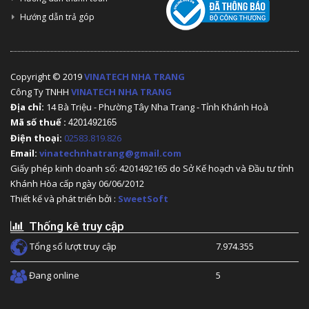
Hướng dẫn trả góp
Copyright © 2019
VINATECH NHA TRANG
Công Ty TNHH
VINATECH NHA TRANG
Địa chỉ:
14 Bà Triệu - Phường Tây Nha Trang - Tỉnh Khánh Hoà
Mã số thuế :
4201492165
Điện thoại:
02583.819.826
Email:
vinatechnhatrang@gmail.com
Giấy phép kinh doanh số: 4201492165 do Sở Kế hoạch và Đầu tư tỉnh
Khánh Hòa cấp ngày 06/06/2012
Thiết kế và phát triển bởi :
SweetSoft
Thống kê truy cập
Tổng số lượt truy cập
7.974.355
Đang online
5