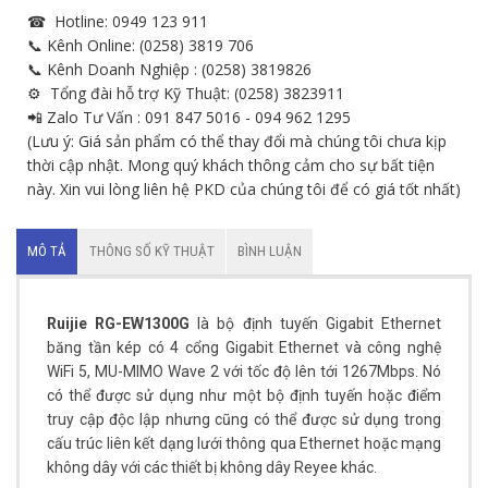
☎ Hotline: 0949 123 911
📞 Kênh Online: (0258) 3819 706
📞 Kênh Doanh Nghiệp : (0258) 3819826
⚙ Tổng đài hỗ trợ Kỹ Thuật: (0258) 3823911
📲 Zalo Tư Vấn : 091 847 5016 - 094 962 1295
(Lưu ý: Giá sản phẩm có thể thay đổi mà chúng tôi chưa kịp
thời cập nhật. Mong quý khách thông cảm cho sự bất tiện
này. Xin vui lòng liên hệ PKD của chúng tôi để có giá tốt nhất)
MÔ TẢ
THÔNG SỐ KỸ THUẬT
BÌNH LUẬN
Ruijie RG-EW1300G
là bộ định tuyến Gigabit Ethernet
băng tần kép có 4 cổng Gigabit Ethernet và công nghệ
WiFi 5, MU-MIMO Wave 2 với tốc độ lên tới 1267Mbps. Nó
có thể được sử dụng như một bộ định tuyến hoặc điểm
truy cập độc lập nhưng cũng có thể được sử dụng trong
cấu trúc liên kết dạng lưới thông qua Ethernet hoặc mạng
không dây với các thiết bị không dây Reyee khác.