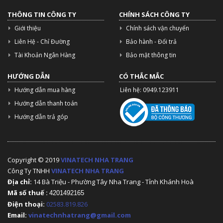
THÔNG TIN CÔNG TY
CHÍNH SÁCH CÔNG TY
Giới thiệu
Chính sách vận chuyển
Liên Hệ - Chỉ Đường
Bảo hành - Đổi trả
Tài Khoản Ngân Hàng
Bảo mật thông tin
HƯỚNG DẪN
CÓ THẮC MẮC
Hướng dẫn mua hàng
Liên hệ: 0949.123911
Hướng dẫn thanh toán
Hướng dẫn trả góp
Copyright © 2019
VINATECH NHA TRANG
Công Ty TNHH
VINATECH NHA TRANG
Địa chỉ:
14 Bà Triệu - Phường Tây Nha Trang - Tỉnh Khánh Hoà
Mã số thuế :
4201492165
Điện thoại:
02583.819.826
Email:
vinatechnhatrang@gmail.com