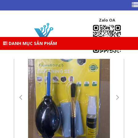
TRANG CHỦ
DANH MỤC SẢN PHẨM
ĐỒ CHƠI CÔNG NGHỆ
Zalo OA
BỘ VỆ SINH 6 MÓN ARIGATO (SỐ 48+3)
DANH MỤC SẢN PHẨM