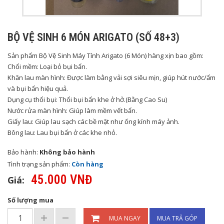
BỘ VỆ SINH 6 MÓN ARIGATO (SỐ 48+3)
Sản phẩm Bộ Vệ Sinh Máy Tính Arigato (6 Món) hàng xịn bao gồm:
Chổi mềm: Loại bỏ bụi bẩn.
Khăn lau màn hình: Được làm bằng vải sợi siêu mịn, giúp hút nước/ẩm
và bụi bẩn hiệu quả.
Dụng cụ thổi bụi: Thổi bụi bẩn khe ở hở.(Bằng Cao Su)
Nước rửa màn hình: Giúp làm mềm vết bẩn.
Giấy lau: Giúp lau sạch các bề mặt như ống kính máy ảnh.
Bông lau: Lau bụi bẩn ở các khe nhỏ.
Bảo hành:
Không bảo hành
Tình trạng sản phẩm:
Còn hàng
45.000 VNĐ
Giá:
Số lượng mua
MUA NGAY
MUA TRẢ GÓP