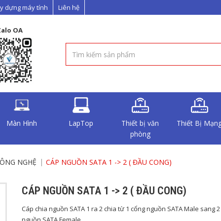
y dựng máy tính
Liên hệ
Zalo OA
Màn Hình
LapTop
Thiết bị văn
Thiết Bị Mạn
phòng
CÔNG NGHỆ
CÁP NGUỒN SATA 1 -> 2 ( ĐẦU CONG)
CÁP NGUỒN SATA 1 -> 2 ( ĐẦU CONG)
Cáp chia nguồn SATA 1 ra 2 chia từ 1 cổng nguồn SATA Male sang 2
nguồn SATA Female.