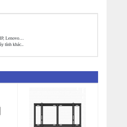
, HP, Lenovo…
y tính khác..