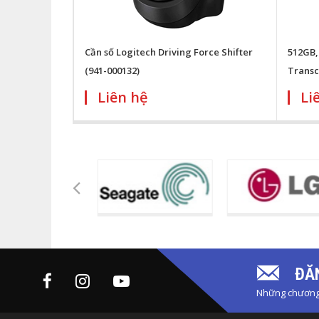
Cần số Logitech Driving Force Shifter
512GB,
(941-000132)
Trans
Liên hệ
Li
ĐĂN
Những chương 