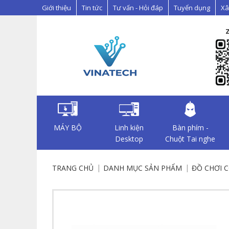
Giới thiệu
Tin tức
Tư vấn - Hỏi đáp
Tuyển dụng
Xâ
MÁY BỘ
Linh kiện
Bàn phím -
Desktop
Chuột Tai nghe
TRANG CHỦ
DANH MỤC SẢN PHẨM
ĐỒ CHƠI 