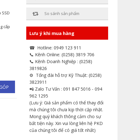
p SSD
So sánh sản phẩm
g cấp
Lưu ý khi mua hàng
☎ Hotline: 0949 123 911
📞 Kênh Online: (0258) 3819 706
📞 Kênh Doanh Nghiệp : (0258)
3819826
⚙ Tổng đài hỗ trợ Kỹ Thuật: (0258)
3823911
 GÓP
📲 Zalo Tư Vấn : 091 847 5016 - 094
962 1295
(Lưu ý: Giá sản phẩm có thể thay đổi
mà chúng tôi chưa kịp thời cập nhật.
Mong quý khách thông cảm cho sự
bất tiện này. Xin vui lòng liên hệ PKD
của chúng tôi để có giá tốt nhất)