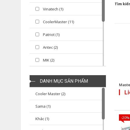
Tìm kiế
Vinatech (1)
CoolerMaster (11)
Patriot (1)
Antec (2)
MIK (2)
Corsair (36)
DANH MỤC SẢN PHẨM
Maste
VSP (3)
Li
Cooler Master (2)
SEGOTEP (1)
Sama (1)
Sama (9)
-20%
Khác (1)
Patriot (1)