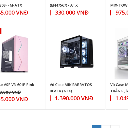
308) - M-ATX
(EN47567) - ATX
MIX-TOWE
45.000 VNĐ
330.000 VNĐ
975.
se VSP V3-601P Pink
Vỏ Case MIK BARBATOS
Vỏ Case M
BLACK (ATX)
TRẮNG , 
0.000 VNĐ
1.390.000 VNĐ
1.04
55.000 VNĐ