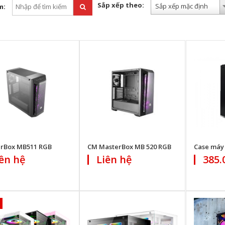
Sắp xếp theo:
Sắp xếp mặc định
m:
rBox MB511 RGB
CM MasterBox MB 520 RGB
Case máy
ên hệ
Liên hệ
385.