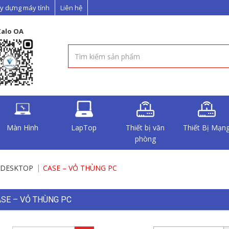
y dựng máy tính
Liên hệ
Zalo OA
Màn Hình
LapTop
Thiết bị văn
Thiết Bị Mạn
phòng
N DESKTOP
CASE – VỎ THÙNG PC
SE – VỎ THÙNG PC