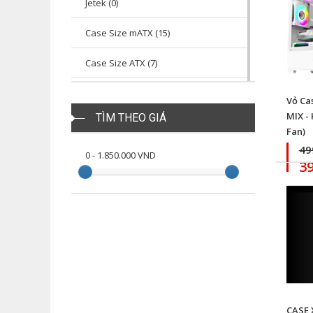
Jetek (0)
Hyte (1)
Case Size mATX (15)
ForGame (1)
Case Size ATX (7)
Xigmatek (8)
Case Size eATX (1)
Vỏ Ca
Jetek (23)
MIX -
TÌM THEO GIÁ
Xigmatek (4)
Fan)
MAGIC (9)
49
0
-
1.850.000
VND
3
Emaster (7)
CASE 