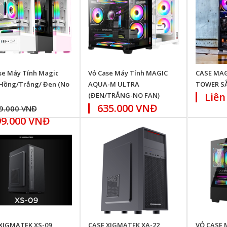
se Máy Tính Magic
Vỏ Case Máy Tính MAGIC
CASE MAG
 Hồng/Trắng/ Đen (No
AQUA-M ULTRA
TOWER SẴ
Liên
(ĐEN/TRẮNG-NO FAN)
635.000 VNĐ
9.000 VNĐ
99.000 VNĐ
XIGMATEK XS-09
CASE XIGMATEK XA-22
VỎ CASE 