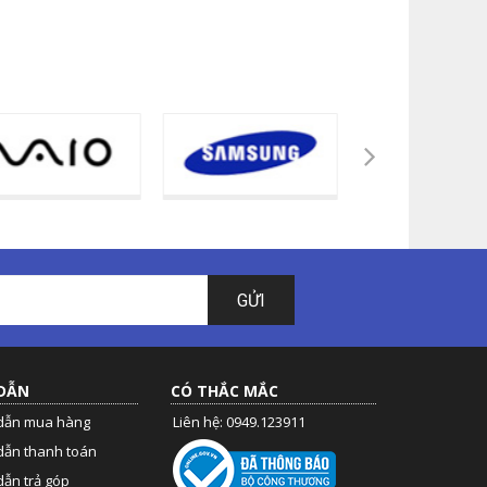
GỬI
DẪN
CÓ THẮC MẮC
dẫn mua hàng
Liên hệ: 0949.123911
dẫn thanh toán
ẫn trả góp