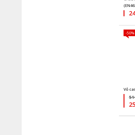
(EN46
2
-50%
Vỏ ca
51
2