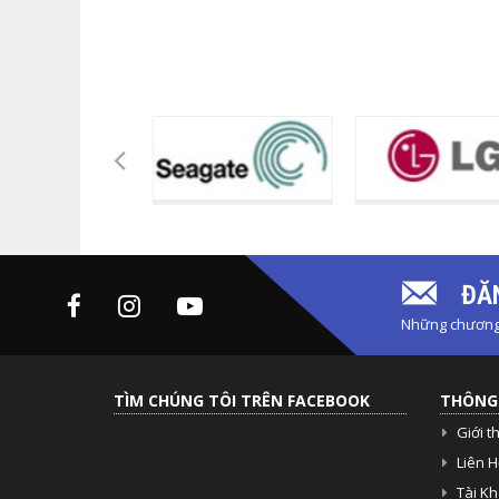
ĐĂN
Những chương 
TÌM CHÚNG TÔI TRÊN FACEBOOK
THÔNG 
Giới t
Liên H
Tài K