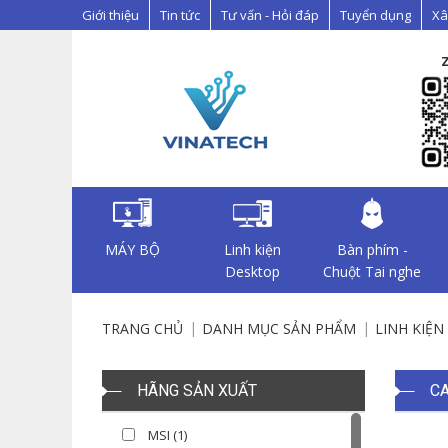
Giới thiệu
Tin tức
Tư vấn - Hỏi đáp
Tuyển dụng
Xâ
MÁY BỘ
Linh kiện
Bàn phím -
Desktop
Chuột Tai nghe
TRANG CHỦ
DANH MỤC SẢN PHẨM
LINH KIỆ
HÃNG SẢN XUẤT
CA
MSI (1)