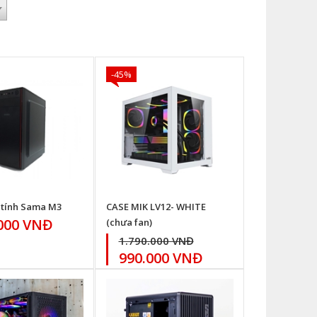
-45%
 tính Sama M3
CASE MIK LV12- WHITE
000 VNĐ
(chưa fan)
1.790.000 VNĐ
990.000 VNĐ