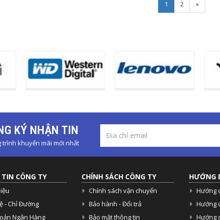
Next
1
2
»
G KÝ NHẬN TIN
trình khuyến mãi mới nhất
TIN CÔNG TY
CHÍNH SÁCH CÔNG TY
HƯỚNG 
hiệu
Chính sách vận chuyển
Hướng 
ệ - Chỉ Đường
Bảo hành - Đổi trả
Hướng 
hoản Ngân Hàng
Bảo mật thông tin
Hướng d