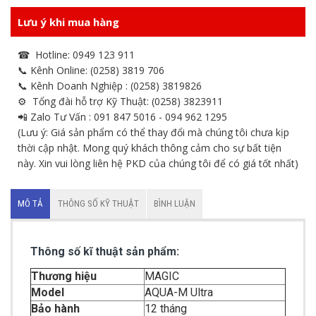
Lưu ý khi mua hàng
☎ Hotline: 0949 123 911
📞 Kênh Online: (0258) 3819 706
📞 Kênh Doanh Nghiệp : (0258) 3819826
⚙ Tổng đài hỗ trợ Kỹ Thuật: (0258) 3823911
📲 Zalo Tư Vấn : 091 847 5016 - 094 962 1295
(Lưu ý: Giá sản phẩm có thể thay đổi mà chúng tôi chưa kịp
thời cập nhật. Mong quý khách thông cảm cho sự bất tiện
này. Xin vui lòng liên hệ PKD của chúng tôi để có giá tốt nhất)
MÔ TẢ
THÔNG SỐ KỸ THUẬT
BÌNH LUẬN
Thông số kĩ thuật sản phẩm:
Thương hiệu
MAGIC
Model
AQUA-M Ultra
Bảo hành
12 tháng