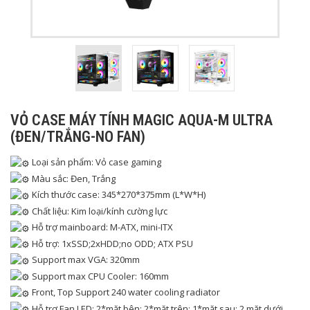
VỎ CASE MÁY TÍNH MAGIC AQUA-M ULTRA
(ĐEN/TRẮNG-NO FAN)
Loại sản phẩm: Vỏ case gaming
Màu sắc: Đen, Trắng
Kích thước case: 345*270*375mm (L*W*H)
Chất liệu: Kim loại/kính cường lực
Hỗ trợ mainboard: M-ATX, mini-ITX
Hỗ trợ: 1xSSD;2xHDD;no ODD; ATX PSU
Support max VGA: 320mm
Support max CPU Cooler: 160mm
Front, Top Support 240 water cooling radiator
Hỗ trợ Fan LED: 2*mặt bên; 2*mặt trên; 1*mặt sau; 2 mặt dưới