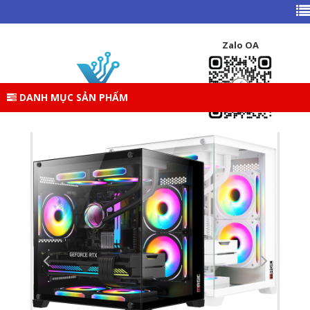
TRANG CHỦ
DANH MỤC SẢN PHẨM
LINH KIỆN DESKTOP
CASE – VỎ THÙNG PC
CASE SIZE MATX
Zalo OA
VỎ CASE MÁY TÍNH MAGIC AQUA-M ULTRA (ĐEN/TRẮNG-
NO FAN)
DANH MỤC SẢN PHẨM