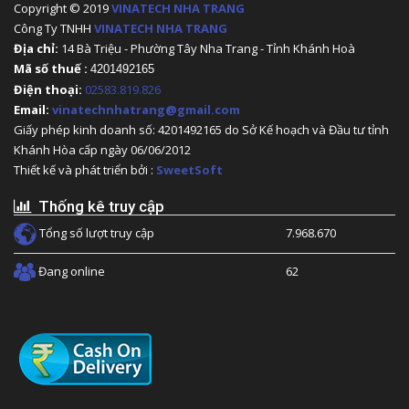
Copyright © 2019
VINATECH NHA TRANG
Công Ty TNHH
VINATECH NHA TRANG
Địa chỉ:
14 Bà Triệu - Phường Tây Nha Trang - Tỉnh Khánh Hoà
Mã số thuế :
4201492165
Điện thoại:
02583.819.826
Email:
vinatechnhatrang@gmail.com
Giấy phép kinh doanh số: 4201492165 do Sở Kế hoạch và Đầu tư tỉnh
Khánh Hòa cấp ngày 06/06/2012
Thiết kế và phát triển bởi :
SweetSoft
Thống kê truy cập
Tổng số lượt truy cập
7.968.670
Đang online
62