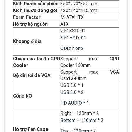
Kích thước sản phẩm
350*270*350 mm
Kích thước đóng gói
420*340*415 mm
Form Factor
M-ATX, ITX
Hỗ trợ bộ nguồn
ATX
2.5″ SSD: 01
3.5″ HDD: 01
Khoang ổ đĩa
ODD: None
Chiều cao tối đa CPU
Support max CPU
Cooler
Cooler 160mm
Support max VGA
Độ dài tối đa VGA
Card 340mm
USB 3.0 * 1
USB 2.0 * 2
Cổng I/O
HD AUDIO * 1
Right – 120mm * 2
Bottom – 120mm * 2
Hỗ trợ Fan Case
Top – 120mm * 2