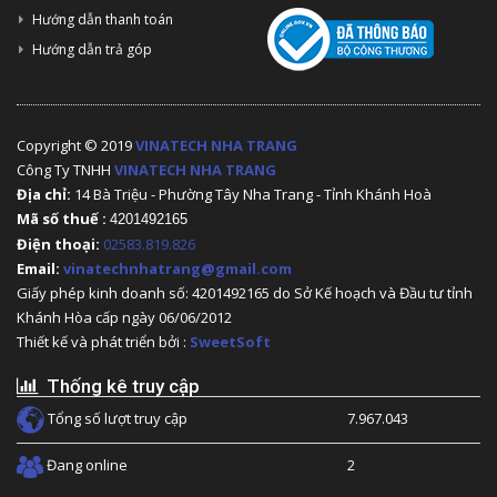
Hướng dẫn thanh toán
Hướng dẫn trả góp
Copyright © 2019
VINATECH NHA TRANG
Công Ty TNHH
VINATECH NHA TRANG
Địa chỉ:
14 Bà Triệu - Phường Tây Nha Trang - Tỉnh Khánh Hoà
Mã số thuế :
4201492165
Điện thoại:
02583.819.826
Email:
vinatechnhatrang@gmail.com
Giấy phép kinh doanh số: 4201492165 do Sở Kế hoạch và Đầu tư tỉnh
Khánh Hòa cấp ngày 06/06/2012
Thiết kế và phát triển bởi :
SweetSoft
Thống kê truy cập
Tổng số lượt truy cập
7.967.043
Đang online
2