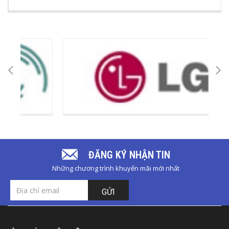
ĐĂNG KÝ NHẬN TIN
Những chương trình khuyến mãi mới nhất
GỬI