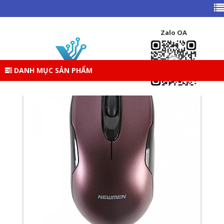
TRANG CHỦ
DANH MỤC SẢN PHẨM
GEAR ( PHÍM – CHUỘT – TAI NGHE )
CHUỘT
Zalo OA
CHUỘT MÁY TÍNH
CHUỘT NEWMEN M266 CÓ DÂY
DANH MỤC SẢN PHẨM