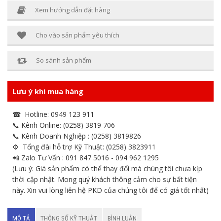
Xem hướng dẫn đặt hàng
Cho vào sản phẩm yêu thích
So sánh sản phẩm
Lưu ý khi mua hàng
☎ Hotline: 0949 123 911
📞 Kênh Online: (0258) 3819 706
📞 Kênh Doanh Nghiệp : (0258) 3819826
⚙ Tổng đài hỗ trợ Kỹ Thuật: (0258) 3823911
📲 Zalo Tư Vấn : 091 847 5016 - 094 962 1295
(Lưu ý: Giá sản phẩm có thể thay đổi mà chúng tôi chưa kịp
thời cập nhật. Mong quý khách thông cảm cho sự bất tiện
này. Xin vui lòng liên hệ PKD của chúng tôi để có giá tốt nhất)
MÔ TẢ
THÔNG SỐ KỸ THUẬT
BÌNH LUẬN