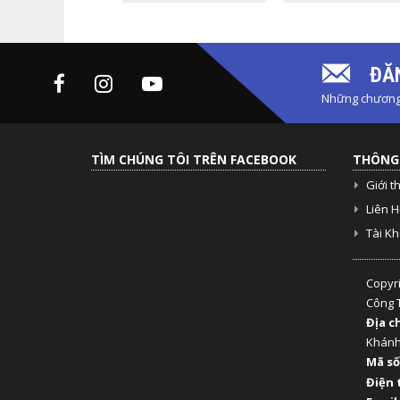
ĐĂN
Những chương 
TÌM CHÚNG TÔI TRÊN FACEBOOK
THÔNG 
Giới t
Liên H
Tài K
Copyr
Công 
Địa c
Khán
Mã số
Điện 