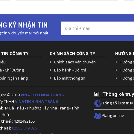
G KÝ NHẬN TIN
trình khuyến mãi mới nhất
TIN CÔNG TY
CHÍNH SÁCH CÔNG TY
HƯỚNG 
hiệu
Chính sách vận chuyển
Hướng 
ệ - Chỉ Đường
Bảo hành - Đổi trả
Hướng 
hoản Ngân Hàng
Bảo mật thông tin
Hướng d
Thống kê truy
ight © 2019
VINATECH NHA TRANG
Ty TNHH
VINATECH NHA TRANG
Tổng số lượt truy
hỉ:
14 Bà Triệu - Phường Tây Nha Trang - Tỉnh
h Hoà
Đang online
 thuế :
4201492165
thoại:
02583.819.826