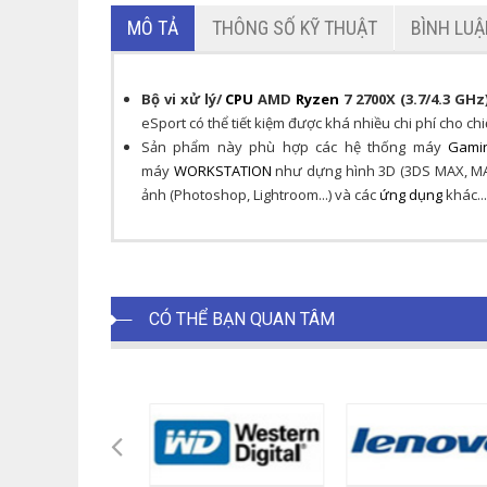
MÔ TẢ
THÔNG SỐ KỸ THUẬT
BÌNH LU
Bộ vi xử lý/
CPU
AMD
Ryzen
7 2700X (3.7/4.3 GHz
eSport có thể tiết kiệm được khá nhiều chi phí cho ch
Sản phẩm này phù hợp các hệ thống máy
Gami
máy
WORKSTATION
như dựng hình 3D (3DS MAX, MAYA
ảnh (Photoshop, Lightroom...) và các
ứng dụng
khác...
CÓ THỂ BẠN QUAN TÂM