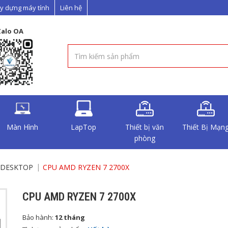
y dựng máy tính
Liên hệ
Zalo OA
Màn Hình
LapTop
Thiết bị văn
Thiết Bị Mạn
phòng
N DESKTOP
CPU AMD RYZEN 7 2700X
CPU AMD RYZEN 7 2700X
Bảo hành:
12 tháng