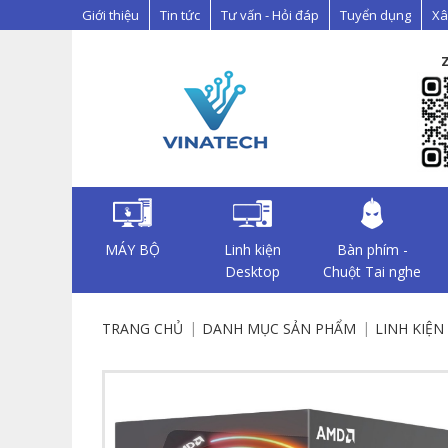
Giới thiệu
Tin tức
Tư vấn - Hỏi đáp
Tuyển dụng
Xâ
MÁY BỘ
Linh kiện
Bàn phím -
Desktop
Chuột Tai nghe
TRANG CHỦ
DANH MỤC SẢN PHẨM
LINH KIỆ