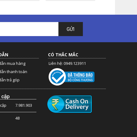
GỬI
DẪN
CÓ THẮC MẮC
dẫn mua hàng
Liên hệ: 0949.123911
dẫn thanh toán
ẫn trả góp
 cập
 cập
7.981.903
48