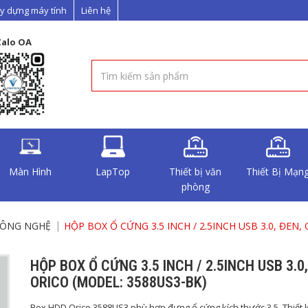
y dựng máy tính
Liên hệ
Zalo OA
Màn Hình
LapTop
Thiết bị văn
Thiết Bị Mạn
phòng
CÔNG NGHỆ
HỘP BOX Ổ CỨNG 3.5 INCH / 2.5INCH USB 3.0, ĐEN,
HỘP BOX Ổ CỨNG 3.5 INCH / 2.5INCH USB 3.0,
ORICO (MODEL: 3588US3-BK)
Box HDD Orico 3588US3 phù hợp đựng ổ cứng kích thước 3.5, Thiết