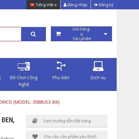
Tiếng Việt
Đăng nhập
Đăng ký
Giỏ hàng:
0
Sản phẩm
g
Đồ Chơi Công
Phụ kiện
Dịch vụ
Nghệ
 ORICO (MODEL: 3588US3-BK)
 ĐEN,
Xem hướng dẫn đặt hàng
Cho vào sản phẩm yêu thích
 kế nhựa