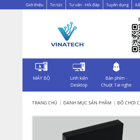
Giới thiệu
Tin tức
Tư vấn - Hỏi đáp
Tuyển dụng
Xâ
MÁY BỘ
Linh kiện
Bàn phím -
Desktop
Chuột Tai nghe
TRANG CHỦ
DANH MỤC SẢN PHẨM
ĐỒ CHƠI 