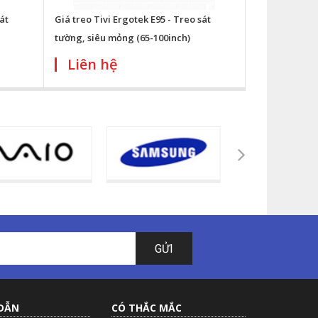
át
Giá treo Tivi Ergotek E95 - Treo sát
tường, siêu mỏng (65-100inch)
Liên hệ
GỬI
DẪN
CÓ THẮC MẮC