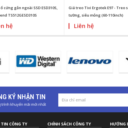
 ổ cứng gắn ngoài SSD ESD310S,
Giá treo Tivi Ergotek E97 - Treo s
cend TS512GESD310S
tường, siêu mỏng (60-110inch)
ên hệ
Liên hệ
G KÝ NHẬN TIN
trình khuyến mãi mới nhất
TIN CÔNG TY
CHÍNH SÁCH CÔNG TY
HƯỚNG 