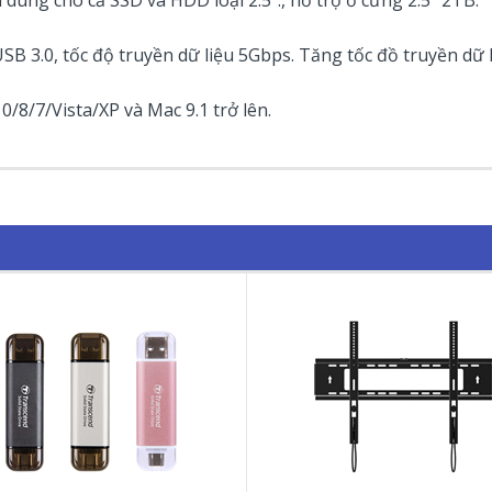
dùng cho cả SSD và HDD loại 2.5"., hỗ trợ ổ cứng 2.5" 2TB.
 3.0, tốc độ truyền dữ liệu 5Gbps. Tăng tốc đồ truyền dữ l
8/7/Vista/XP và Mac 9.1 trở lên.