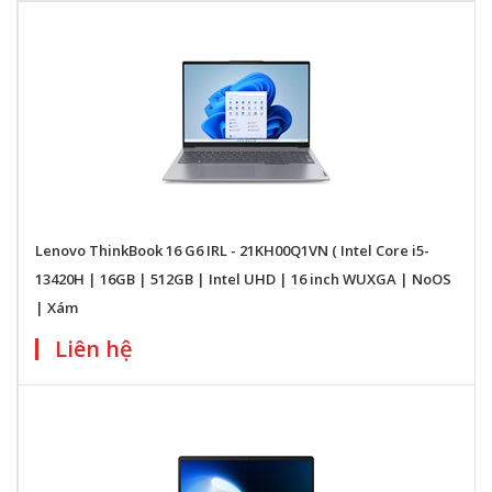
Lenovo ThinkBook 16 G6 IRL - 21KH00Q1VN ( Intel Core i5-
13420H | 16GB | 512GB | Intel UHD | 16 inch WUXGA | NoOS
| Xám
Liên hệ