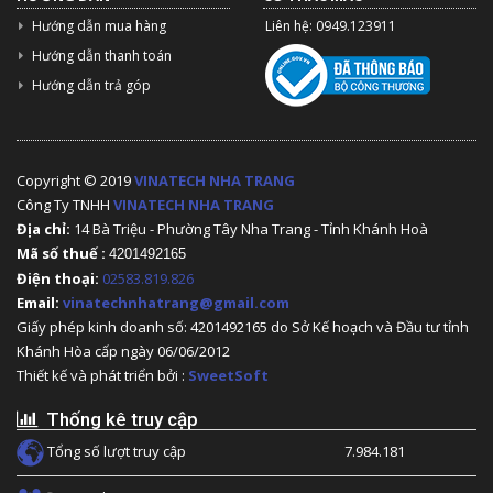
Hướng dẫn mua hàng
Liên hệ: 0949.123911
Hướng dẫn thanh toán
Hướng dẫn trả góp
Copyright © 2019
VINATECH NHA TRANG
Công Ty TNHH
VINATECH NHA TRANG
Địa chỉ:
14 Bà Triệu - Phường Tây Nha Trang - Tỉnh Khánh Hoà
Mã số thuế :
4201492165
Điện thoại:
02583.819.826
Email:
vinatechnhatrang@gmail.com
Giấy phép kinh doanh số: 4201492165 do Sở Kế hoạch và Đầu tư tỉnh
Khánh Hòa cấp ngày 06/06/2012
Thiết kế và phát triển bởi :
SweetSoft
Thống kê truy cập
Tổng số lượt truy cập
7.984.181