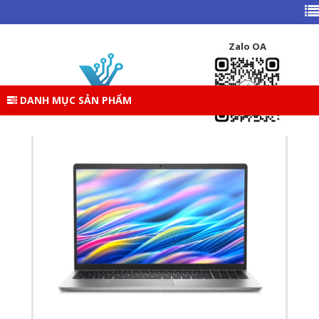
TRANG CHỦ
DANH MỤC SẢN PHẨM
LAPTOP
LAPTOP DELL 15 DC15250 CPH99 (INTEL CORE I5-
Zalo OA
1334U|16GB|512GB|15.6INCH-FHD-
120HZ|WIN11|OFFICE|BẠC)
DANH MỤC SẢN PHẨM