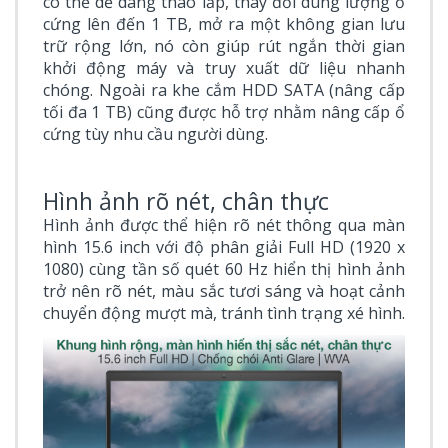
có thể dễ dàng tháo lắp, thay đổi dung lượng ổ
cứng lên đến 1 TB, mở ra một không gian lưu
trữ rộng lớn, nó còn giúp rút ngắn thời gian
khởi động máy và truy xuất dữ liệu nhanh
chóng. Ngoài ra khe cắm HDD SATA (nâng cấp
tối đa 1 TB) cũng được hỗ trợ nhằm nâng cấp ổ
cứng tùy nhu cầu người dùng.
Hình ảnh rõ nét, chân thực
Hình ảnh được thể hiện rõ nét thông qua màn
hình 15.6 inch với độ phân giải Full HD (1920 x
1080) cùng tần số quét 60 Hz hiển thị hình ảnh
trở nên rõ nét, màu sắc tươi sáng và hoạt cảnh
chuyển động mượt mà, tránh tình trạng xé hình.