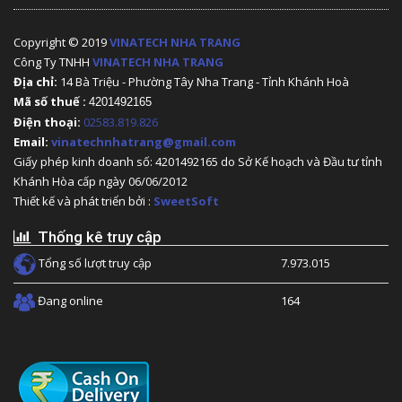
Copyright © 2019
VINATECH NHA TRANG
Công Ty TNHH
VINATECH NHA TRANG
Địa chỉ:
14 Bà Triệu - Phường Tây Nha Trang - Tỉnh Khánh Hoà
Mã số thuế :
4201492165
Điện thoại:
02583.819.826
Email:
vinatechnhatrang@gmail.com
Giấy phép kinh doanh số: 4201492165 do Sở Kế hoạch và Đầu tư tỉnh
Khánh Hòa cấp ngày 06/06/2012
Thiết kế và phát triển bởi :
SweetSoft
Thống kê truy cập
Tổng số lượt truy cập
7.973.015
Đang online
164