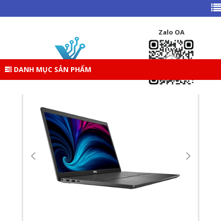
TRANG CHỦ
DANH MỤC SẢN PHẨM
LAPTOP
LAPTOP DELL
Zalo OA
LAPTOP (NB) DELL LATITUDE 3520 (70251590)
DANH MỤC SẢN PHẨM