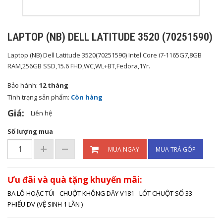
LAPTOP (NB) DELL LATITUDE 3520 (70251590)
Laptop (NB) Dell Latitude 3520(70251590) Intel Core i7-1165G7,8GB
RAM,256GB SSD,15.6 FHD,WC,WL+BT,Fedora,1Yr.
Bảo hành:
12 tháng
Tình trạng sản phẩm:
Còn hàng
Giá:
Liên hệ
Số lượng mua
MUA NGAY
MUA TRẢ GÓP
Ưu đãi và quà tặng khuyến mãi:
BA LÔ HOẶC TÚI - CHUỘT KHÔNG DÂY V181 - LÓT CHUỘT SỐ 33 -
PHIẾU DV (VỆ SINH 1 LẦN )