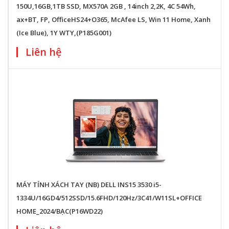
150U,16GB,1TB SSD, MX570A 2GB , 14inch 2,2K, 4C 54Wh,
ax+BT, FP, OfficeHS24+O365, McAfee LS, Win 11 Home, Xanh
(Ice Blue), 1Y WTY,(P185G001)
Liên hệ
MÁY TÍNH XÁCH TAY (NB) DELL INS15 3530 i5-
1334U/16GD4/512SSD/15.6FHD/120Hz/3C41/W11SL+OFFICE
HOME_2024/BẠC(P16WD22)