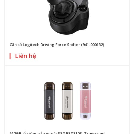
Cần số Logitech Driving Force Shifter (941-000132)
Liên hệ
512GB, ổ cứng gắn ngoài SSD ESD310S, Transcend