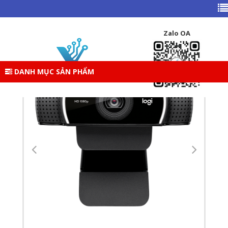
TRANG CHỦ
DANH MỤC SẢN PHẨM
ĐỒ CHƠI CÔNG NGHỆ
LOGITECH WEBCAM C922
Zalo OA
DANH MỤC SẢN PHẨM