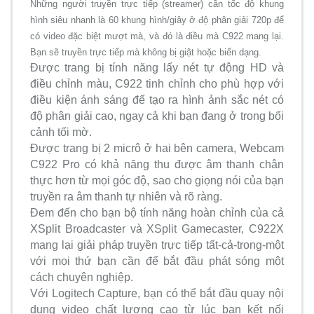
Những người truyền trực tiếp (streamer) cần tốc độ khung
hình siêu nhanh là 60 khung hình/giây ở độ phân giải 720p để
có video đặc biệt mượt mà, và đó là điều mà C922 mang lại.
Bạn sẽ truyền trực tiếp mà không bị giật hoặc biến dạng.
Được trang bị tính năng lấy nét tự động HD và
điều chỉnh màu, C922 tinh chỉnh cho phù hợp với
điều kiện ánh sáng để tạo ra hình ảnh sắc nét có
độ phân giải cao, ngay cả khi bạn đang ở trong bối
cảnh tối mờ.
Được trang bị 2 micrô ở hai bên camera, Webcam
C922 Pro có khả năng thu được âm thanh chân
thực hơn từ mọi góc độ, sao cho giọng nói của bạn
truyền ra âm thanh tự nhiên và rõ ràng.
Đem đến cho bạn bộ tính năng hoàn chỉnh của cả
XSplit Broadcaster và XSplit Gamecaster, C922X
mang lại giải pháp truyền trực tiếp tất-cả-trong-một
với mọi thứ bạn cần để bắt đầu phát sóng một
cách chuyên nghiệp.
Với Logitech Capture, bạn có thể bắt đầu quay nội
dung video chất lượng cao từ lúc bạn kết nối