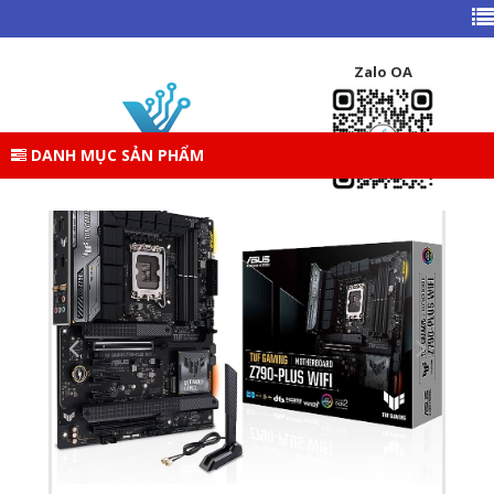
TRANG CHỦ
DANH MỤC SẢN PHẨM
LINH KIỆN DESKTOP
MAINBOARD – BO MẠCH CHỦ MÁY TÍNH
MAIN INTEL
Zalo OA
MAINBOARD ASUS TUF GAMING Z790-PLUS WIFI D5
DANH MỤC SẢN PHẨM