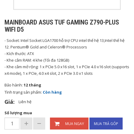
MAINBOARD ASUS TUF GAMING Z790-PLUS
WIFI D5
- Socket: Intel Socket LGA1700 hỗ trợ CPU intel thế hệ 13,Intel thế hệ
12. Pentium® Gold and Celeron® Processors
- Kích thước: ATX
- Khe cắm RAM: 4 khe (Tối đa 128GB)
- Khe cắm mở rộng: 1 x PCIe 5.0 x16 slot, 1 x PCIe 4.0 x16 slot (supports
x4 mode), 1 x PCIe, 4.0 x4 slot, 2 x PCIe 3.0 x1 slots
Bảo hành:
12 tháng
Tình trạng sản phẩm:
Còn hàng
Giá:
Liên hệ
Số lượng mua
MUA NGAY
MUA TRẢ GÓP