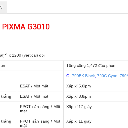
ẬN
ho PIXMA G3010
1
al)*
x 1200 (vertical) dpi
hun
Tổng cộng 1,472 đầu phun
GI
-790BK Black
,
790C Cyan,
790
ESAT / Một mặt
Xấp xỉ 5.0ipm
 trắng
ESAT / Một mặt
Xấp xỉ 8.8ipm
u
FPOT sẵn sàng / Một
Xấp xỉ 17 giây
mặt
 trắng
FPOT sẵn sàng / Một
Xấp xỉ 11 giây
mặt