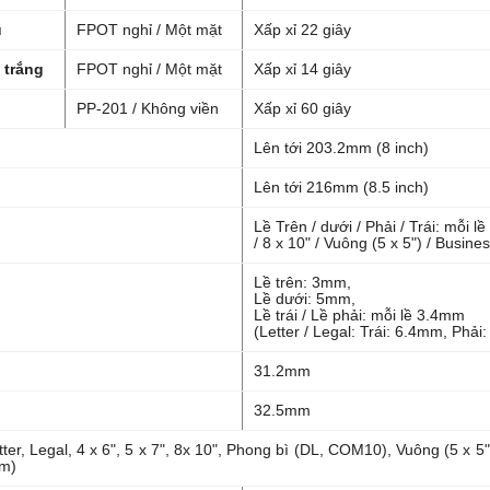
u
FPOT nghỉ / Một mặt
Xấp xỉ 22 giây
 trắng
FPOT nghỉ / Một mặt
Xấp xỉ 14 giây
PP-201 / Không viền
Xấp xỉ 60 giây
Lên tới 203.2mm (8 inch)
Lên tới 216mm (8.5 inch)
Lề Trên / dưới / Phải / Trái: mỗi lề
/ 8 x 10" / Vuông (5 x 5") / Busine
Lề trên: 3mm,
Lề dưới: 5mm,
Lề trái / Lề phải: mỗi lề 3.4mm
(Letter / Legal: Trái: 6.4mm, Phải
31.2mm
32.5mm
tter, Legal, 4 x 6", 5 x 7", 8x 10", Phong bì (DL, COM10), Vuông (5 x
mm)