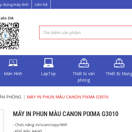
y dựng máy tính
Liên hệ
Zalo OA
Màn Hình
LapTop
Thiết bị văn
Thiết Bị Mạn
phòng
VĂN PHÒNG
MÁY IN PHUN MÀU CANON PIXMA G3010
MÁY IN PHUN MÀU CANON PIXMA G3010
- Chức năng: in/scan/copy/Wifi
- Khổ giấy: A4/A5