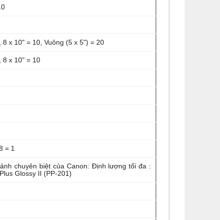
10
", 8 x 10" = 10, Vuông (5 x 5") = 20
, 8 x 10" = 10
8 = 1
 ảnh chuyên biệt của Canon: Định lượng tối đa :
lus Glossy II (PP-201)