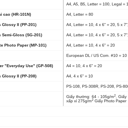
A4, A5, B5, Letter = 100, Legal = 
ải cao (HR-101N)
A4, Letter = 80
 Glossy II (PP-201)
A4, Letter = 10, 4 x 6" = 20, 5 x 7
s Semi-Gloss (SG-201)
A4, Letter = 10, 4 x 6" = 20, 5 x 7"
te Photo Paper (MP-101)
A4, Letter = 10, 4 x 6" = 20
European DL / US Com. #10 = 10
er "Everyday Use" (GP-508)
A4 = 10, 4 x 6" = 20
 Glossy II (PP-208)
A4, 4 x 6" = 10
PS-108, PS-308R, PS-208, PS-80
2
Giấy thường: 64 - 105g/m
, Giấy
2
xấp xỉ 275g/m
Giấy Photo Paper P