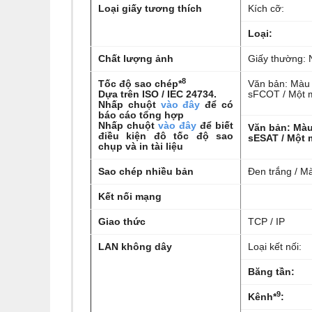
Loại giấy tương thích
Kích cỡ:
Loại:
Chất lượng ảnh
Giấy thường: 
8
Tốc độ sao chép*
Văn bản: Màu
Dựa trên ISO / IEC 24734.
sFCOT / Một 
Nhấp chuột
vào đây
để có
báo cáo tổng hợp
Nhấp chuột
vào đây
để biết
Văn bản: Mà
điều kiện đô tốc độ sao
sESAT / Một 
chụp và in tài liệu
Sao chép nhiều bản
Đen trắng / M
Kết nối mạng
Giao thức
TCP / IP
LAN không dây
Loại kết nối:
Băng tần:
9
Kênh*
: