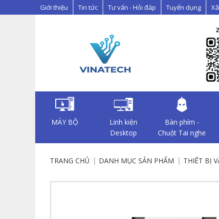
Giới thiệu
Tin tức
Tư vấn - Hỏi đáp
Tuyển dụng
Xâ
MÁY BỘ
Linh kiện
Bàn phím -
Desktop
Chuột Tai nghe
TRANG CHỦ
DANH MỤC SẢN PHẨM
THIẾT BỊ 