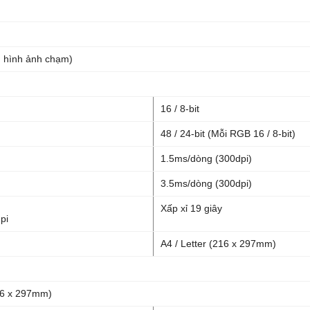
 hình ảnh chạm)
16 / 8-bit
48 / 24-bit (Mỗi RGB 16 / 8-bit)
1.5ms/dòng (300dpi)
3.5ms/dòng (300dpi)
Xấp xỉ 19 giây
pi
A4 / Letter (216 x 297mm)
216 x 297mm)