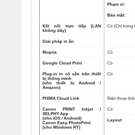
Phạm vi:
Bảo mật:
Kết nối trực tiếp (LAN
Có (Chỉ trong
không dây)
Giải pháp in ấn
Mopria
Có
Google Cloud Print
Có
Plug-in in có sẵn trên thiết
Có
bị thông minh
(cho thiết bị Android /
Amazon)
PIXMA Cloud Link
Điện thoại th
Canon PRINT Inkjet /
Có
SELPHY App
(cho iOS / Android)
Layout
Canon Easy-PhotoPrint
(cho Windows RT)