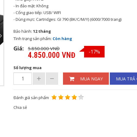
- In đảo mặt: Không
- Cổng giao tiếp: USB/ WIFI
- Dùng mực: Cartridges: GI 790 (BK/C/M/Y) (6000/7000 trang)
Bảo hành:
12 tháng
Tình trạng sản phẩm:
Còn hàng
Giá:
5.850.000 VNĐ
-17%
4.850.000 VNĐ
Số lượng mua
MUA NGAY
MUA TRẢ
Đánh giá sản phẩm
Chia sẻ