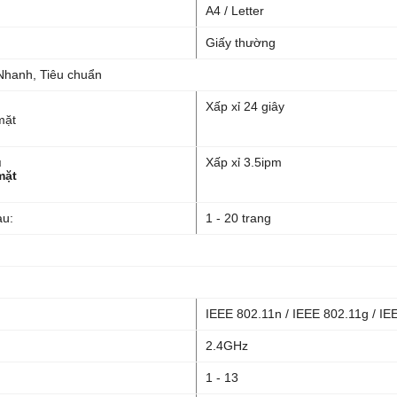
A4 / Letter
Giấy thường
Nhanh, Tiêu chuẩn
Xấp xỉ 24 giây
mặt
u
Xấp xỉ 3.5ipm
mặt
àu:
1 - 20 trang
IEEE 802.11n / IEEE 802.11g / IE
2.4GHz
1 - 13