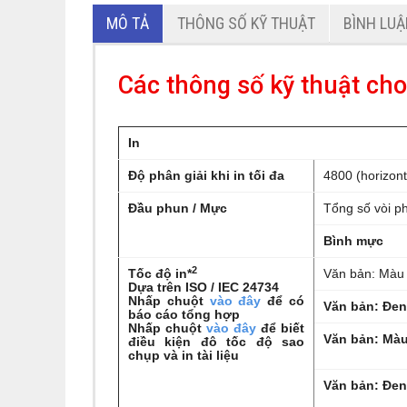
MÔ TẢ
THÔNG SỐ KỸ THUẬT
BÌNH LU
Các thông số kỹ thuật c
In
Độ phân giải khi in tối đa
4800 (horizont
Đầu phun / Mực
Tổng số vòi p
Bình mực
2
Tốc độ in*
Văn bản: Màu
Dựa trên ISO / IEC 24734
Nhấp chuột
vào đây
để có
Văn bản: Đen
báo cáo tổng hợp
Nhấp chuột
vào đây
để biết
Văn bản: Mà
điều kiện đô tốc độ sao
chụp và in tài liệu
Văn bản: Đen