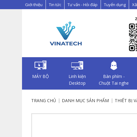
Giới thiệu
Tin tức
Tư vấn - Hỏi đáp
Tuyển dụng
Xâ
MÁY BỘ
Linh kiện
Bàn phím -
Desktop
Chuột Tai nghe
TRANG CHỦ
DANH MỤC SẢN PHẨM
THIẾT BỊ 