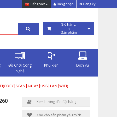
Tiếng Việt
Đăng nhập
Đăng ký
Giỏ hàng:
0
Sản phẩm
g
Đồ Chơi Công
Phụ kiện
Dịch vụ
Nghệ
FI(COPY|SCAN|A4|A5|USB|LAN|WIFI)
260
Xem hướng dẫn đặt hàng
Cho vào sản phẩm yêu thích