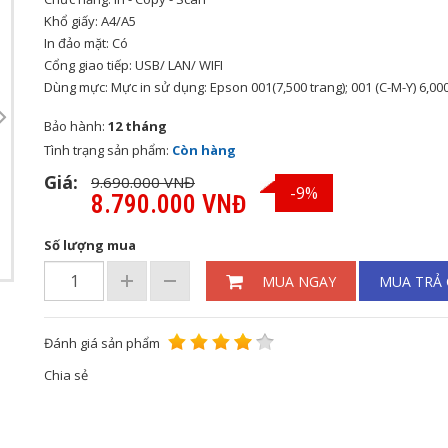
Khổ giấy: A4/A5
In đảo mặt: Có
Cổng giao tiếp: USB/ LAN/ WIFI
Dùng mực: Mực in sử dụng: Epson 001(7,500 trang); 001 (C-M-Y) 6,00
Bảo hành:
12 tháng
Tình trạng sản phẩm:
Còn hàng
Giá:
9.690.000 VNĐ
-9%
8.790.000 VNĐ
Số lượng mua
MUA NGAY
MUA TRẢ
Đánh giá sản phẩm
Chia sẻ