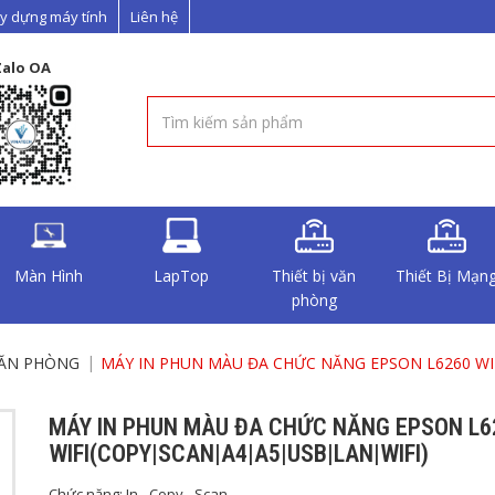
y dựng máy tính
Liên hệ
Zalo OA
Màn Hình
LapTop
Thiết bị văn
Thiết Bị Mạn
phòng
VĂN PHÒNG
MÁY IN PHUN MÀU ĐA CHỨC NĂNG EPSON L6260 WI
MÁY IN PHUN MÀU ĐA CHỨC NĂNG EPSON L6
WIFI(COPY|SCAN|A4|A5|USB|LAN|WIFI)
Chức năng: In - Copy - Scan