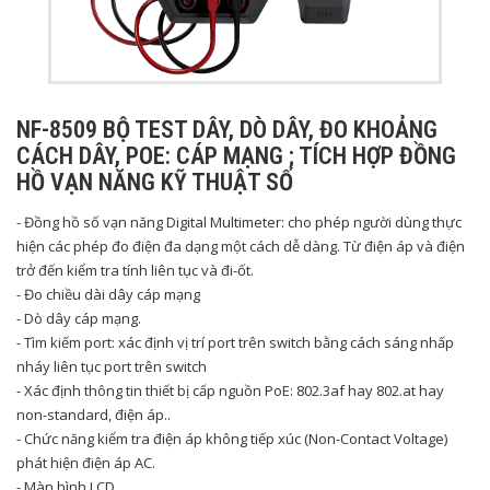
NF-8509 BỘ TEST DÂY, DÒ DÂY, ĐO KHOẢNG
CÁCH DÂY, POE: CÁP MẠNG ; TÍCH HỢP ĐỒNG
HỒ VẠN NĂNG KỸ THUẬT SỐ
- Đồng hồ số vạn năng Digital Multimeter: cho phép người dùng thực
hiện các phép đo điện đa dạng một cách dễ dàng. Từ điện áp và điện
trở đến kiểm tra tính liên tục và đi-ốt.
- Đo chiều dài dây cáp mạng
- Dò dây cáp mạng.
- Tìm kiếm port: xác định vị trí port trên switch bằng cách sáng nhấp
nháy liên tục port trên switch
- Xác định thông tin thiết bị cấp nguồn PoE: 802.3af hay 802.at hay
non-standard, điện áp..
- Chức năng kiểm tra điện áp không tiếp xúc (Non-Contact Voltage)
phát hiện điện áp AC.
- Màn hình LCD