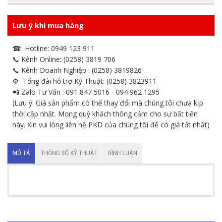
Lưu ý khi mua hàng
☎ Hotline: 0949 123 911
📞 Kênh Online: (0258) 3819 706
📞 Kênh Doanh Nghiệp : (0258) 3819826
⚙ Tổng đài hỗ trợ Kỹ Thuật: (0258) 3823911
📲 Zalo Tư Vấn : 091 847 5016 - 094 962 1295
(Lưu ý: Giá sản phẩm có thể thay đổi mà chúng tôi chưa kịp
thời cập nhật. Mong quý khách thông cảm cho sự bất tiện
này. Xin vui lòng liên hệ PKD của chúng tôi để có giá tốt nhất)
MÔ TẢ
THÔNG SỐ KỸ THUẬT
BÌNH LUẬN