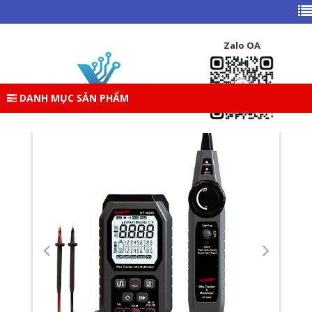
TRANG CHỦ
DANH MỤC SẢN PHẨM
THIẾT BỊ MẠNG
PHỤ KIỆN THIẾT BỊ MẠNG
PHỤ KIỆN MẠNG
Zalo OA
NF-8509 BỘ TEST DÂY, DÒ DÂY, ĐO KHOẢNG CÁCH DÂY,
POE: CÁP MẠNG ; TÍCH HỢP ĐỒNG HỒ VẠN NĂNG KỸ THUẬT
SỐ
DANH MỤC SẢN PHẨM