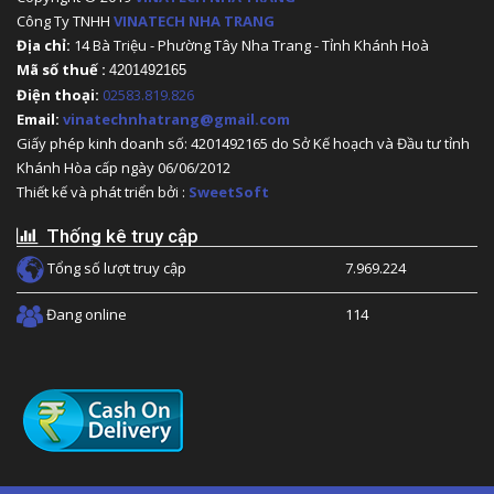
Công Ty TNHH
VINATECH NHA TRANG
Địa chỉ:
14 Bà Triệu - Phường Tây Nha Trang - Tỉnh Khánh Hoà
Mã số thuế :
4201492165
Điện thoại:
02583.819.826
Email:
vinatechnhatrang@gmail.com
Giấy phép kinh doanh số: 4201492165 do Sở Kế hoạch và Đầu tư tỉnh
Khánh Hòa cấp ngày 06/06/2012
Thiết kế và phát triển bởi :
SweetSoft
Thống kê truy cập
Tổng số lượt truy cập
7.969.224
Đang online
114