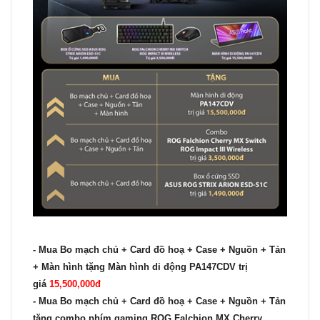
-
Mua
Bo mạch chủ + Card đồ hoạ + Case + Nguồn + Tản
+ Màn hình tặng
Màn hình di động PA147CDV trị
giá
15,500,000đ
- Mua Bo mạch chủ + Card đồ hoạ + Case + Nguồn + Tản
tặng
combo phím gaming ROG Falchion MX Cherry