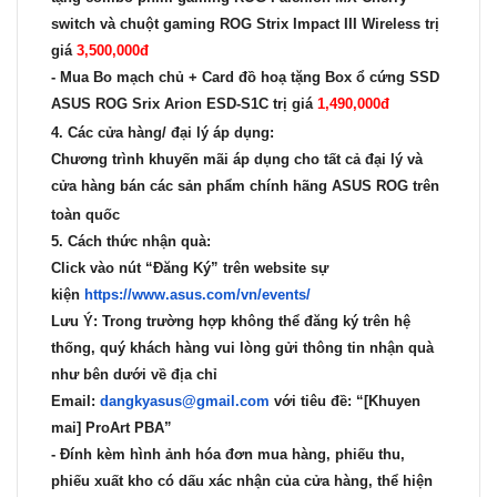
switch và chuột gaming ROG Strix Impact III Wireless trị
giá
3,500,000đ
- Mua Bo mạch chủ + Card đồ hoạ tặng
Box ổ cứng SSD
ASUS ROG Srix Arion ESD-S1C trị giá
1,490,000đ
4. Các cửa hàng/ đại lý áp dụng:
Chương trình khuyến mãi áp dụng cho tất cả đại lý và
cửa hàng bán các sản phẩm chính hãng ASUS ROG trên
toàn quốc
5. Cách thức nhận quà:
Click vào nút “Đăng Ký” trên website sự
kiện
https://www.asus.com/vn/
events/
Lưu Ý: Trong trường hợp không thể đăng ký trên hệ
thống, quý khách hàng vui lòng gửi thông tin nhận quà
như bên dưới về địa chỉ
Email:
dangkyasus@gmail.com
với tiêu đề: “[Khuyen
mai] ProArt PBA”
- Đính kèm hình ảnh hóa đơn mua hàng, phiếu thu,
phiếu xuất kho có dấu xác nhận của cửa hàng, thể hiện