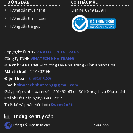
HƯỚNG DẪN
CÓ THẮC MẮC
Hướng dẫn mua hàng
Liên hệ: 0949.123911
Hướng dẫn thanh toán
Hướng dẫn trả góp
Copyright © 2019
VINATECH NHA TRANG
Công Ty TNHH
VINATECH NHA TRANG
Địa chỉ:
14 Bà Triệu - Phường Tây Nha Trang - Tỉnh Khánh Hoà
Mã số thuế :
4201492165
Điện thoại:
02583.819.826
Email:
vinatechnhatrang@gmail.com
Giấy phép kinh doanh số: 4201492165 do Sở Kế hoạch và Đầu tư tỉnh
Khánh Hòa cấp ngày 06/06/2012
Thiết kế và phát triển bởi :
SweetSoft
Thống kê truy cập
Tổng số lượt truy cập
7.966.555