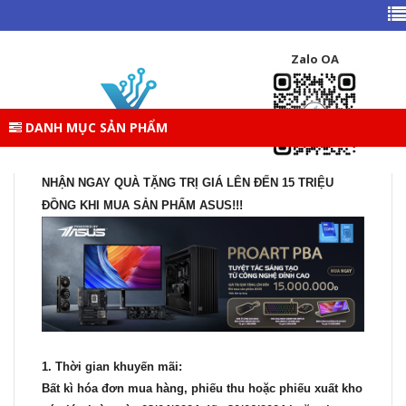
TRANG CHỦ
TIN TỨC
PROART PBA – TUYỆT TÁC SÁNG TẠO TỪ CÔNG NGHỆ
Zalo OA
ĐỈNH CAO
DANH MỤC SẢN PHẨM
PROART PBA – TUYỆT TÁC SÁNG TẠO TỪ CÔNG
NGHỆ ĐỈNH CAO
NHẬN NGAY QUÀ TẶNG TRỊ GIÁ LÊN ĐẾN 15 TRIỆU
ĐỒNG KHI MUA SẢN PHẨM ASUS!!!
1. Thời gian khuyến mãi:
Bất kì hóa đơn mua hàng, phiếu thu hoặc phiếu xuất kho