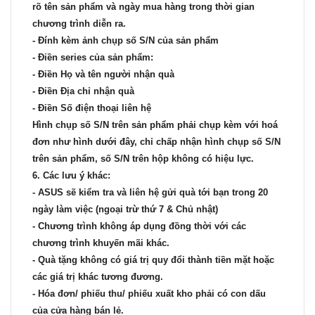
rõ tên sản phẩm và ngày mua hàng trong thời gian
chương trình diễn ra.
- Đính kèm ảnh chụp số S/N của sản phẩm
- Điền series của sản phẩm:
- Điền Họ và tên người nhận quà
- Điền Địa chỉ nhận quà
- Điền Số điện thoại liên hệ
Hình chụp số S/N trên sản phẩm phải chụp kèm với hoá
đơn như hình dưới đây, chỉ chấp nhận hình chụp số S/N
trên sản phẩm, số S/N trên hộp không có hiệu lực
.
6. Các lưu ý khác:
- ASUS sẽ kiểm tra và liên hệ gửi quà tới bạn trong 20
ngày làm việc (ngoại trừ thứ 7 & Chủ nhật)
- Chương trình không áp dụng đồng thời với các
chương trình khuyến mãi khác.
- Quà tặng không có giá trị quy đổi thành tiền mặt hoặc
các giá trị khác tương đương.
- Hóa đơn/ phiếu thu/ phiếu xuất kho phải có con dấu
của cửa hàng bán lẻ.