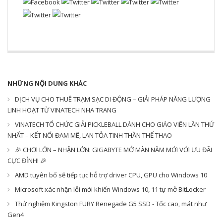
NHỮNG NỘI DUNG KHÁC
DỊCH VỤ CHO THUÊ TRẠM SẠC DI ĐỘNG – GIẢI PHÁP NĂNG LƯỢNG
LINH HOẠT TỪ VINATECH NHA TRANG
VINATECH TỔ CHỨC GIẢI PICKLEBALL DÀNH CHO GIÁO VIÊN LẦN THỨ
NHẤT – KẾT NỐI ĐAM MÊ, LAN TỎA TINH THẦN THỂ THAO
🎉 CHƠI LỚN – NHẬN LỚN: GIGABYTE MỞ MÀN NĂM MỚI VỚI ƯU ĐÃI
CỰC ĐỈNH! 🎉
AMD tuyên bố sẽ tiếp tục hỗ trợ driver CPU, GPU cho Windows 10
Microsoft xác nhận lỗi mới khiến Windows 10, 11 tự mở BitLocker
Thử nghiệm Kingston FURY Renegade G5 SSD - Tốc cao, mát như
Gen4