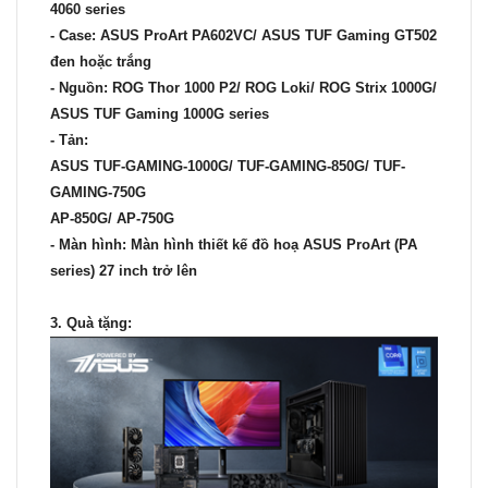
4060 series
- Case:
ASUS ProArt PA602VC/ ASUS TUF Gaming GT502
đen hoặc trắng
- Nguồn:
ROG Thor 1000 P2/ ROG Loki/ ROG Strix 1000G/
ASUS TUF Gaming 1000G series
- Tản:
ASUS
TUF-GAMING-1000G/ TUF-GAMING-850G/ TUF-
GAMING-750G
AP-850G/ AP-750G
- Màn hình:
Màn hình thiết kế đồ hoạ ASUS ProArt (PA
series) 27 inch trở lên
3. Quà tặng: