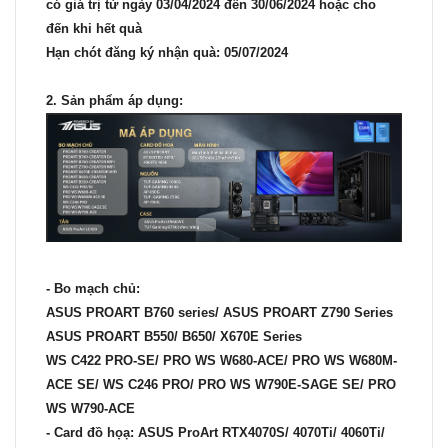
có giá trị từ ngày
03/04/2024
đến
30/06/2024
hoặc cho
đến khi hết quà
Hạn chót đăng ký nhận quà:
05/07/2024
2. Sản phẩm áp dụng:
- Bo mạch chủ:
ASUS PROART B760 series/ ASUS PROART Z790 Series
ASUS PROART B550/ B650/ X670E Series
WS C422 PRO-SE/ PRO WS W680-ACE/ PRO WS W680M-
ACE SE/ WS C246 PRO/ PRO WS W790E-SAGE SE/ PRO
WS W790-ACE
- Card đồ họạ:
ASUS ProArt RTX4070S/ 4070Ti/ 4060Ti/