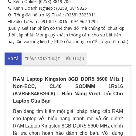
📞 Kênh Online: (0258) 3819 706
📞 Kênh Doanh Nghiệp : (0258) 3819826
⚙ Tổng đài hỗ trợ Kỹ Thuật: (0258) 3823911
📲 Zalo Tư Vấn : 091 847 5016 - 094 962 1295
(Lưu ý: Giá sản phẩm có thể thay đổi mà chúng tôi chưa kịp
thời cập nhật. Mong quý khách thông cảm cho sự bất tiện
này. Xin vui lòng liên hệ PKD của chúng tôi để có giá tốt nhất)
MÔ TẢ
THÔNG SỐ KỸ THUẬT
BÌNH LUẬN
RAM Laptop Kingston 8GB DDR5 5600 MHz |
Non-ECC, CL46 SODIMM 1Rx16
(KVR56S46BS6-8) – Hiệu Năng Vượt Trội Cho
Laptop Của Bạn
Bạn đang tìm kiếm một giải pháp nâng cấp RAM
cho laptop với hiệu năng mạnh mẽ và ổn định?
RAM Laptop Kingston 8GB DDR5 5600 MHz chính
là lựa chọn hoàn hảo dành cho bạn. Với dung