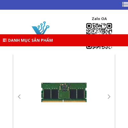
TRANG CHỦ
DANH MỤC SẢN PHẨM
LINH KIỆN DESKTOP
RAM – BỘ NHỚ TRONG
KINGTONS
Zalo OA
RAM NB - KINGSTON DDR5 8GB BUS 5600 CL46 SODIMM
1RX16 (KVR56S46BS6-8)
DANH MỤC SẢN PHẨM