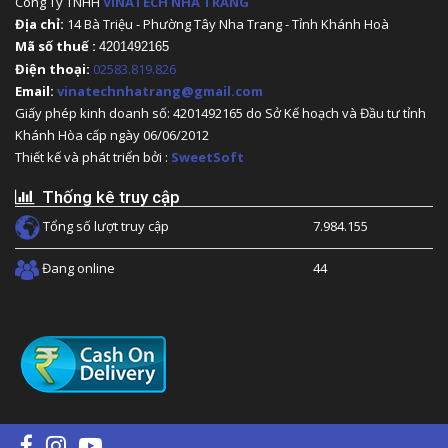
Công Ty TNHH
VINATECH NHA TRANG
Địa chỉ:
14 Bà Triệu - Phường Tây Nha Trang - Tỉnh Khánh Hoà
Mã số thuế :
4201492165
Điện thoại:
02583.819.826
Email:
vinatechnhatrang@gmail.com
Giấy phép kinh doanh số: 4201492165 do Sở Kế hoạch và Đầu tư tỉnh
Khánh Hòa cấp ngày 06/06/2012
Thiết kế và phát triển bởi :
SweetSoft
Thống kê truy cập
Tổng số lượt truy cập
7.984.155
Đang online
44