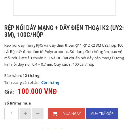
RỆP NỐI DÂY MẠNG + DÂY ĐIỆN THOẠI K2 (UY2-
3M), 100C/HỘP
Rệp nối dây mạng RJ45 và dây điện thoại RJ11 RJ12 K2 3M UY2 hộp 100
cái Rệp UY được làm từ Polycarbonat. Sử dụng Gel chống ẩm, bảo vệ
mối nối. Đạt tiêu chuẩn ISO và UL. Đạt chuẩn nối dây cáp mạng Đường
kính lỏi dây nối: 0,4 – 0,7mm. Quy cách : 100 cái / hộp
Bảo hành:
12 tháng
Tình trạng sản phẩm:
Còn hàng
100.000 VNĐ
Giá:
Số lượng mua
MUA NGAY
MUA TRẢ GÓP