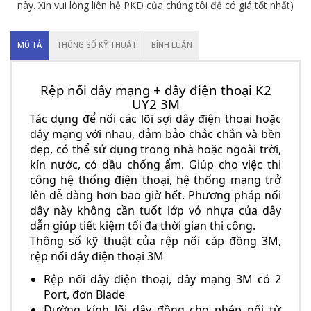
này. Xin vui lòng liên hệ PKD của chúng tôi để có giá tốt nhất)
MÔ TẢ
THÔNG SỐ KỸ THUẬT
BÌNH LUẬN
Rệp nối dây mạng + dây điện thoại K2
UY2 3M
Tác dụng để nối các lõi sợi dây điện thoại hoặc
dây mạng với nhau, đảm bảo chắc chắn và bền
đẹp, có thể sử dụng trong nhà hoặc ngoài trời,
kín nước, có dầu chống ẩm. Giúp cho việc thi
công hệ thống điện thoại, hệ thống mạng trở
lên dễ dàng hơn bao giờ hết. Phương pháp nối
dây này không cần tuốt lớp vỏ nhựa của dây
dẫn giúp tiết kiệm tối đa thời gian thi công.
Thông số kỹ thuật của rệp nối cáp đồng 3M,
rệp nối dây điện thoại 3M
Rệp nối dây điện thoại, dây mạng 3M có 2
Port, đơn Blade
Đường kính lõi dây đồng cho phép nối từ