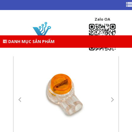
TRANG CHỦ
DANH MỤC SẢN PHẨM
THIẾT BỊ MẠNG
PHỤ KIỆN THIẾT BỊ MẠNG
ĐẦU AMP
Zalo OA
RỆP NỐI DÂY MẠNG + DÂY ĐIỆN THOẠI K2 (UY2-3M),
100C/HỘP
DANH MỤC SẢN PHẨM