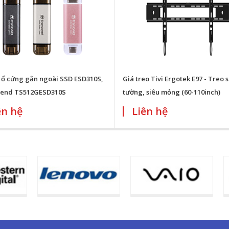
 ổ cứng gắn ngoài SSD ESD310S,
Giá treo Tivi Ergotek E97 - Treo s
cend TS512GESD310S
tường, siêu mỏng (60-110inch)
ên hệ
Liên hệ