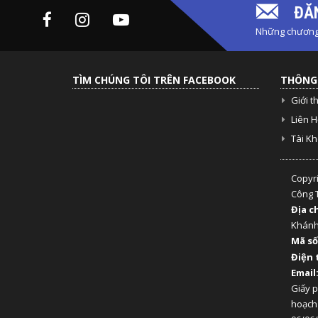
ĐĂN
Những chương 
TÌM CHÚNG TÔI TRÊN FACEBOOK
THÔNG 
Giới t
Liên H
Tài K
Copyr
Công 
Địa c
Khán
Mã số
Điện 
Email
Giấy 
hoạch