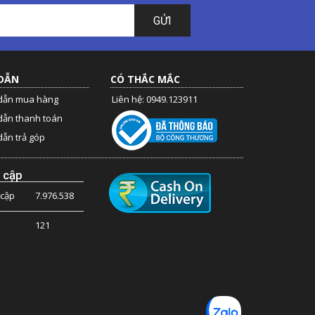
GỬI
DẪN
CÓ THẮC MẮC
dẫn mua hàng
Liên hệ: 0949.123911
dẫn thanh toán
ẫn trả góp
 cập
 cập
7.976.538
121