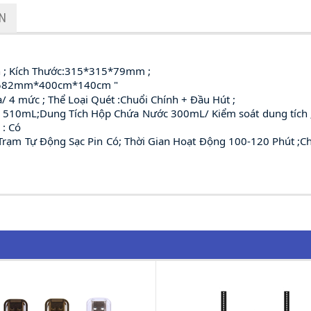
ẬN
n ; Kích Thước:315*315*79mm ;
p：582mm*400cm*140cm "
4 mức ; Thể Loại Quét :Chuổi Chính + Đầu Hút ;
 510mL;Dung Tích Hộp Chứa Nước 300mL/ Kiểm soát dung tích ;
 : Có
Trạm Tự Động Sạc Pin Có; Thời Gian Hoạt Động 100-120 Phút ;C