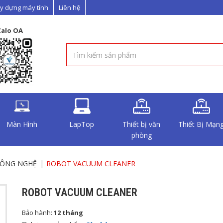
y dựng máy tính
Liên hệ
Zalo OA
Màn Hình
LapTop
Thiết bị văn
Thiết Bị Mạn
phòng
CÔNG NGHỆ
ROBOT VACUUM CLEANER
ROBOT VACUUM CLEANER
Bảo hành:
12 tháng