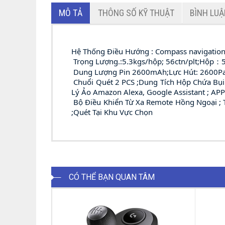
MÔ TẢ
THÔNG SỐ KỸ THUẬT
BÌNH LU
Hệ Thống Điều Hướng : Compass navigatio
Trọng Lượng.:5.3kgs/hộp; 56ctn/plt;Hộ
Dung Lượng Pin 2600mAh;Lực Hút: 2600Pa/ 
Chuổi Quét 2 PCS ;Dung Tích Hộp Chứa Bụi
Lý Ảo Amazon Alexa, Google Assistant ; APP
Bộ Điều Khiển Từ Xa Remote Hồng Ngoại ; 
;Quét Tại Khu Vực Chọn
CÓ THỂ BẠN QUAN TÂM