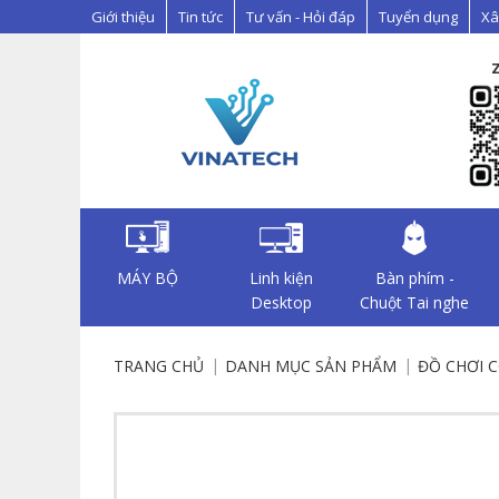
Giới thiệu
Tin tức
Tư vấn - Hỏi đáp
Tuyển dụng
Xâ
MÁY BỘ
Linh kiện
Bàn phím -
Desktop
Chuột Tai nghe
TRANG CHỦ
DANH MỤC SẢN PHẨM
ĐỒ CHƠI 