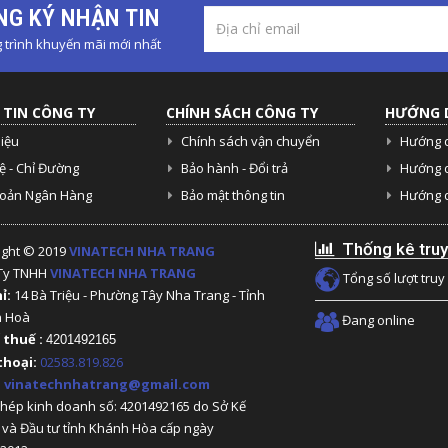
G KÝ NHẬN TIN
trình khuyến mãi mới nhất
TIN CÔNG TY
CHÍNH SÁCH CÔNG TY
HƯỚNG 
hiệu
Chính sách vận chuyển
Hướng 
ệ - Chỉ Đường
Bảo hành - Đổi trả
Hướng 
hoản Ngân Hàng
Bảo mật thông tin
Hướng d
Thống kê truy
ight © 2019
VINATECH NHA TRANG
Ty TNHH
VINATECH NHA TRANG
Tổng số lượt truy
hỉ:
14 Bà Triệu - Phường Tây Nha Trang - Tỉnh
h Hoà
Đang online
 thuế :
4201492165
thoại:
02583.819.826
:
vinatechnhatrang@gmail.com
phép kinh doanh số: 4201492165 do Sở Kế
 và Đầu tư tỉnh Khánh Hòa cấp ngày