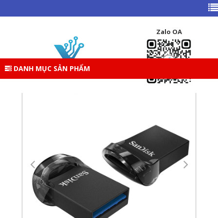
TRANG CHỦ
DANH MỤC SẢN PHẨM
PHỤ KIỆN
PHỤ KIỆN KHÁC
USB
Zalo OA
USB 64GB SANDISK CZ430 (MINI USB 3.1 FLASH
DRIVE,SPEED UP TO 130MB/S)
DANH MỤC SẢN PHẨM