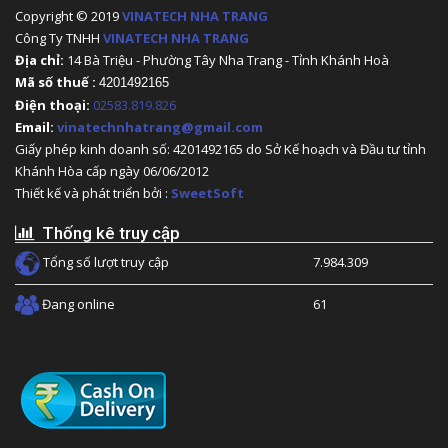
Copyright © 2019
VINATECH NHA TRANG
Công Ty TNHH
VINATECH NHA TRANG
Địa chỉ:
14 Bà Triệu - Phường Tây Nha Trang - Tỉnh Khánh Hoà
Mã số thuế :
4201492165
Điện thoại:
02583.819.826
Email:
vinatechnhatrang@gmail.com
Giấy phép kinh doanh số: 4201492165 do Sở Kế hoạch và Đầu tư tỉnh
Khánh Hòa cấp ngày 06/06/2012
Thiết kế và phát triển bởi :
SweetSoft
Thống kê truy cập
Tổng số lượt truy cập
7.984.309
Đang online
61