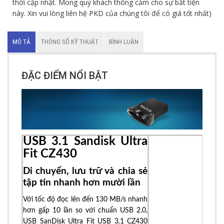
thời cập nhật. Mong quý khách thông cảm cho sự bất tiện
này. Xin vui lòng liên hệ PKD của chúng tôi để có giá tốt nhất)
MÔ TẢ
THÔNG SỐ KỸ THUẬT
BÌNH LUẬN
ĐẶC ĐIỂM NỔI BẬT
USB 3.1 Sandisk Ultra
Fit CZ430
Di chuyển, lưu trữ và chia sẻ
tập tin nhanh hơn mười lần
Với tốc độ đọc lên đến 130 MB/s nhanh
hơn gấp 10 lần so với chuẩn USB 2.0,
USB SanDisk Ultra Fit USB 3.1 CZ430