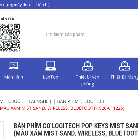
y dựng máy tính
Liên hệ
Zalo OA
Màn Hình
LapTop
Thiết bị văn
Thiết Bị Mạn
phòng
ÍM – CHUỘT – TAI NGHE )
BÀN PHÍM
LOGITECH
MÀU XÁM MIST SAND, WIRELESS, BLUETOOTH, 920-011226)
BÀN PHÍM CƠ LOGITECH POP KEYS MIST SAN
(MÀU XÁM MIST SAND, WIRELESS, BLUETOOT