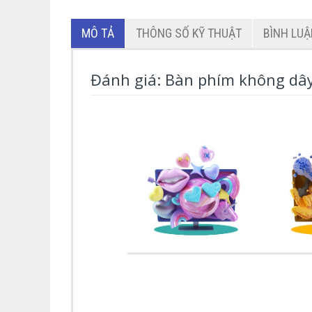
MÔ TẢ
THÔNG SỐ KỸ THUẬT
BÌNH LU
Đánh giá: Bàn phím không dâ