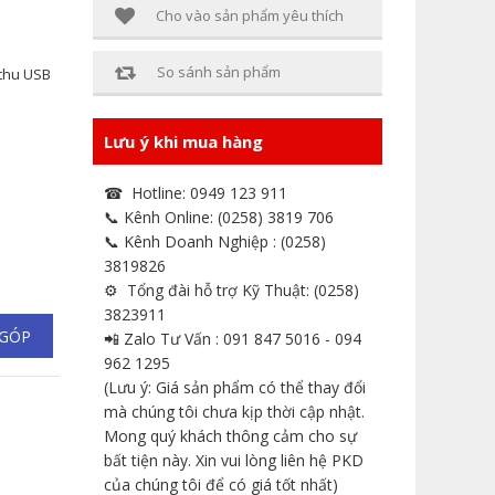
Cho vào sản phẩm yêu thích
So sánh sản phẩm
 thu USB
Lưu ý khi mua hàng
☎ Hotline: 0949 123 911
📞 Kênh Online: (0258) 3819 706
📞 Kênh Doanh Nghiệp : (0258)
3819826
⚙ Tổng đài hỗ trợ Kỹ Thuật: (0258)
3823911
 GÓP
📲 Zalo Tư Vấn : 091 847 5016 - 094
962 1295
(Lưu ý: Giá sản phẩm có thể thay đổi
mà chúng tôi chưa kịp thời cập nhật.
Mong quý khách thông cảm cho sự
bất tiện này. Xin vui lòng liên hệ PKD
của chúng tôi để có giá tốt nhất)