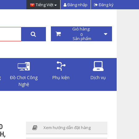
Tiếng Việt
Đăng nhập
Đăng ký
Giỏ hàng:
0
Sản phẩm
g
Đồ Chơi Công
Phụ kiện
Dịch vụ
Nghệ
D
Xem hướng dẫn đặt hàng
H,