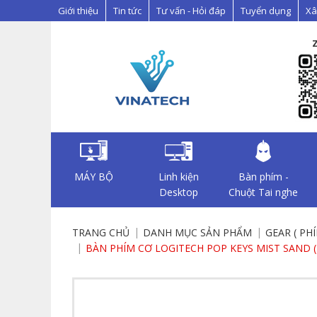
Giới thiệu
Tin tức
Tư vấn - Hỏi đáp
Tuyển dụng
Xâ
MÁY BỘ
Linh kiện
Bàn phím -
Desktop
Chuột Tai nghe
TRANG CHỦ
DANH MỤC SẢN PHẨM
GEAR ( PH
BÀN PHÍM CƠ LOGITECH POP KEYS MIST SAND (